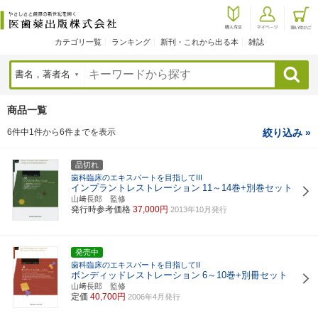
カテゴリ一覧
ランキング
新刊・これから出る本
雑誌
検索
商品一覧
6件中1件から6件までを表示
絞り込み »
品切れ
歯科臨床のエキスパートを目指してIII
インプラントレストレーション
11～14巻+別巻セット
山﨑長郎 監修
発行時参考価格
37,000円
2013年10月発行
発売中
歯科臨床のエキスパートを目指してII
ボンディッドレストレーション
6～10巻+別冊セット
山﨑長郎 監修
定価
40,700円
2006年4月発行