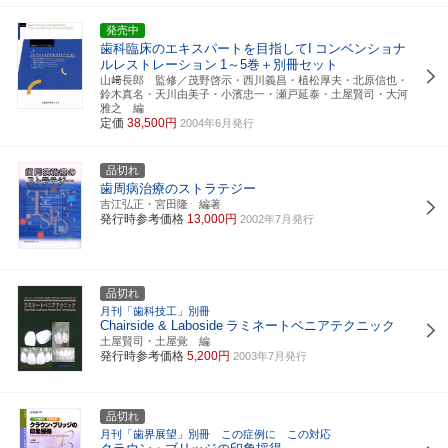
発売中
歯科臨床のエキスパートを目指してI
コンベンショナ
ルレストレーション
1～5巻＋別冊セット
山﨑長郎 監修／茂野啓示・西川義昌・植松厚夫・北原信也・
鈴木真名・天川由美子・小濱忠一・瀬戸延泰・土屋賢司・大河
雅之 編
定価
38,500円
2004年6月発行
品切れ
歯周病治療のストラテジー
吉江弘正・宮田隆 編著
発行時参考価格
13,000円
2002年7月発行
品切れ
月刊「歯科技工」別冊
Chairside & Laboside
ラミネートベニアテクニック
土屋賢司・土屋覚 編
発行時参考価格
5,200円
2003年7月発行
品切れ
月刊「歯界展望」別冊 この症例に この対応