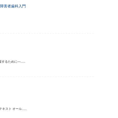
障害者歯科入門
ために―......
 オール......