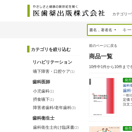
カテゴリ一
前のページに戻る
カテゴリを絞り込む
商品一覧
リハビリテーション
10件中1件から10件まで
嚥下障害・口腔ケア
(1)
発売
歯科医師
歯科
歯科
小児歯科
(1)
一般
摂食嚥下
(1)
定価
注文コー
障害者歯科/老年歯科
(3)
歯科衛生士
歯科衛生士向け臨床書
(2)
発売