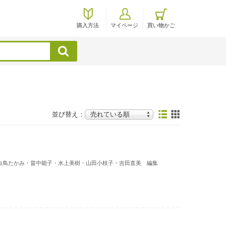
購入方法
マイページ
買い物かご
検索
並び替え：
白鳥たかみ・畠中能子・水上美樹・山田小枝子・吉田直美 編集