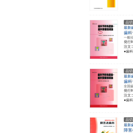
品切
最新
歯科
一般
発行
注文コー
●歯
品切
最新
歯科
全国
発行
注文コー
●歯
品切
最新
障害