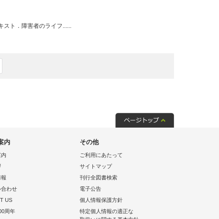
．障害者のライフ......
案内
その他
案内
ご利用にあたって
拶
サイトマップ
情報
刊行全図書検索
い合わせ
電子公告
T US
個人情報保護方針
00周年
特定個人情報の適正な