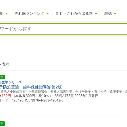
覧
売れ筋ランキング
新刊・これから出る本
雑誌
を表示
中
衛生学シリーズ
予防処置論・歯科保健指導論
第2版
社団法人全国歯科衛生士教育協議会 監修／高阪利美・合場千佳子・石川裕子・遠藤圭子・
9,130円
（本体 8,300円＋税10％） B5判 ⁄ 472頁
2025年1月発行
ド：426420 ISBN978-4-263-42642-5
中