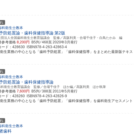
れ
歯科衛生士教本
予防処置論・歯科保健指導論
第2版
社団法人全国歯科衛生士教育協議会 監修／高阪利美・合場千佳子・白鳥たかみ 編
時参考価格
8,200円
B5判 ⁄ 468頁
2020年3月発行
ド：428630 ISBN978-4-263-42863-4
科衛生業務の中心となる「歯科予防処置」「歯科保健指導」をまとめた最新版テキス
れ
歯科衛生士教本
予防処置論・歯科保健指導論
歯科衛生士教育協議会 監修／合場千佳子 ほか編／高阪利美 ほか執筆
時参考価格
7,600円
B5判 ⁄ 388頁
2011年5月発行
ド：428260 ISBN978-4-263-42826-9
科衛生業務の中心となる「歯科予防処置」「歯科保健指導」を歯科衛生アセスメント，歯科
れ
歯科衛生士教本
者歯科