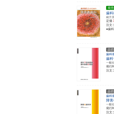
発売
歯科
緒方
定価
注文コー
●歯
品切
歯科
歯科
一般
発行
注文コー
品切
歯科
障害
一般
発行
注文コー