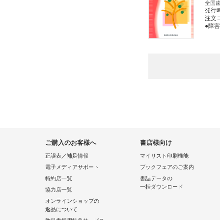
全国
発行
注文コー
●障
ご購入のお客様へ
書店様向け
正誤表／補足情報
マイリスト印刷機能
電子メディアサポート
ブックフェアのご案内
特約店一覧
書誌データの
一括ダウンロード
協力店一覧
オンラインショップの
返品について