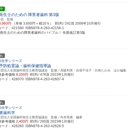
中
衛生士のための
障害者歯科
第3版
克也 監修
3,960円
（本体 3,600円＋税10％） B5判 ⁄ 242頁
2006年10月発行
ド：421580 ISBN978-4-263-42158-1
科衛生士のための障害者歯科のバイブル！ 全面改訂第3版
れ
衛生学シリーズ
予防処置論・歯科保健指導論
社団法人全国歯科衛生士教育協議会 監修／高阪利美・合場千佳子・白鳥たかみ ほか編集
時参考価格
8,200円
B5判 ⁄ 476頁
2023年1月発行
ド：426070 ISBN978-4-263-42607-4
れ
衛生学シリーズ
者歯科学
社団法人全国歯科衛生士教育協議会 監修／向井美惠 編著
時参考価格
2,400円
B5判 ⁄ 200頁
2023年1月発行
ド：426260 ISBN978-4-263-42626-5