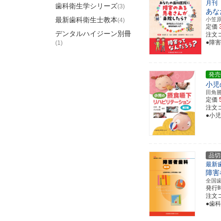
月刊
歯科衛生学シリーズ
(3)
あな
最新歯科衛生士教本
小笠
(4)
定価
デンタルハイジーン別冊
注文コ
●障
(1)
発売
小児
田角
定価
注文コー
●小
品切
最新
障害
全国
発行
注文コー
●歯