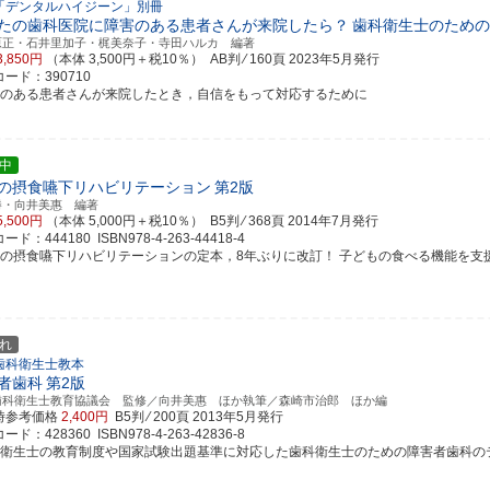
「デンタルハイジーン」別冊
たの歯科医院に障害のある患者さんが来院したら？
歯科衛生士のための
原正・石井里加子・梶美奈子・寺田ハルカ 編著
3,850円
（本体 3,500円＋税10％） AB判 ⁄ 160頁
2023年5月発行
ード：390710
害のある患者さんが来院したとき，自信をもって対応するために
中
の摂食嚥下リハビリテーション
第2版
勝・向井美惠 編著
5,500円
（本体 5,000円＋税10％） B5判 ⁄ 368頁
2014年7月発行
ド：444180 ISBN978-4-263-44418-4
児の摂食嚥下リハビリテーションの定本，8年ぶりに改訂！ 子どもの食べる機能を支援する
れ
歯科衛生士教本
者歯科
第2版
歯科衛生士教育協議会 監修／向井美惠 ほか執筆／森崎市治郎 ほか編
時参考価格
2,400円
B5判 ⁄ 200頁
2013年5月発行
ド：428360 ISBN978-4-263-42836-8
科衛生士の教育制度や国家試験出題基準に対応した歯科衛生士のための障害者歯科のテキスト