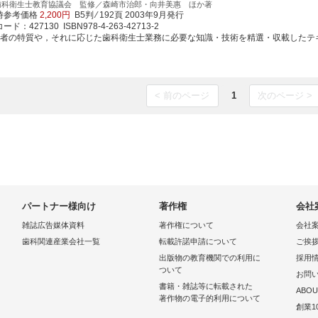
歯科衛生士教育協議会 監修／森崎市治郎・向井美惠 ほか著
時参考価格
2,200円
B5判 ⁄ 192頁
2003年9月発行
ド：427130 ISBN978-4-263-42713-2
害者の特質や，それに応じた歯科衛生士業務に必要な知識・技術を精選・収載したテキスト
< 前のページ
1
次のページ >
パートナー様向け
著作権
会社
雑誌広告媒体資料
著作権について
会社
歯科関連産業会社一覧
転載許諾申請について
ご挨
出版物の教育機関での利用に
採用
ついて
お問
書籍・雑誌等に転載された
ABOU
著作物の電子的利用について
創業1