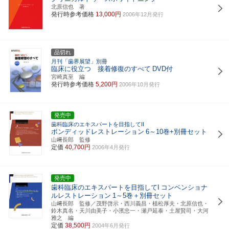
北原信也 著
発行時参考価格
13,000円
2006年12月発行
品切れ
月刊「歯界展望」別冊
臨床に役立つ 接着修復のすべて
DVD付
宮崎真至 編
発行時参考価格
5,200円
2006年10月発行
発売中
歯科臨床のエキスパートを目指してII
ボンディッドレストレーション
6～10巻+別冊セット
山﨑長郎 監修
定価
40,700円
2006年4月発行
発売中
歯科臨床のエキスパートを目指してI
コンベンショナ
ルレストレーション
1～5巻＋別冊セット
山﨑長郎 監修／茂野啓示・西川義昌・植松厚夫・北原信也・
鈴木真名・天川由美子・小濱忠一・瀬戸延泰・土屋賢司・大河
雅之 編
定価
38,500円
2004年6月発行