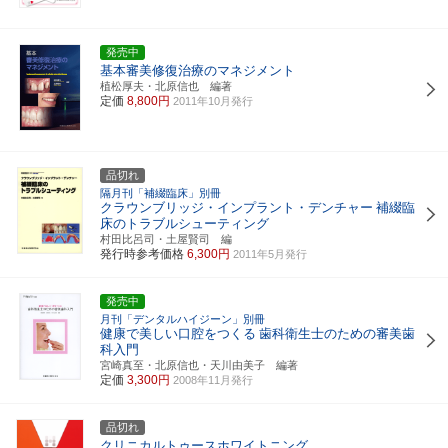
発売中
基本審美修復治療のマネジメント
植松厚夫・北原信也 編著
定価
8,800円
2011年10月発行
品切れ
隔月刊「補綴臨床」別冊
クラウンブリッジ・インプラント・デンチャー
補綴臨
床のトラブルシューティング
村田比呂司・土屋賢司 編
発行時参考価格
6,300円
2011年5月発行
発売中
月刊「デンタルハイジーン」別冊
健康で美しい口腔をつくる
歯科衛生士のための審美歯
科入門
宮崎真至・北原信也・天川由美子 編著
定価
3,300円
2008年11月発行
品切れ
クリニカルトゥースホワイトニング