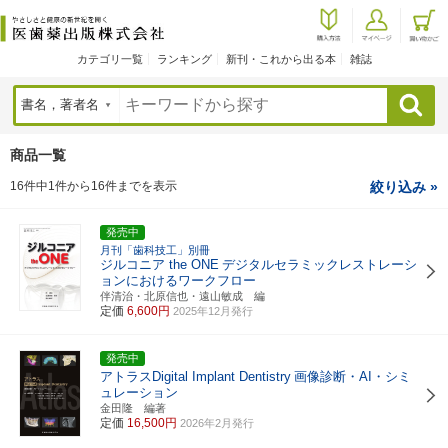
カテゴリ一覧
ランキング
新刊・これから出る本
雑誌
検索
商品一覧
16件中1件から16件までを表示
絞り込み »
発売中
月刊「歯科技工」別冊
ジルコニア the ONE
デジタルセラミックレストレーシ
ョンにおけるワークフロー
伴清治・北原信也・遠山敏成 編
定価
6,600円
2025年12月発行
発売中
アトラスDigital Implant Dentistry
画像診断・AI・シミ
ュレーション
金田隆 編著
定価
16,500円
2026年2月発行