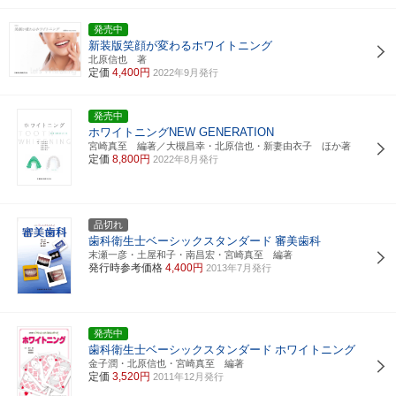
発売中
新装版笑顔が変わるホワイトニング
北原信也 著
定価
4,400円
2022年9月発行
発売中
ホワイトニングNEW GENERATION
宮崎真至 編著／大槻昌幸・北原信也・新妻由衣子 ほか著
定価
8,800円
2022年8月発行
品切れ
歯科衛生士ベーシックスタンダード
審美歯科
末瀬一彦・土屋和子・南昌宏・宮崎真至 編著
発行時参考価格
4,400円
2013年7月発行
発売中
歯科衛生士ベーシックスタンダード
ホワイトニング
金子潤・北原信也・宮崎真至 編著
定価
3,520円
2011年12月発行