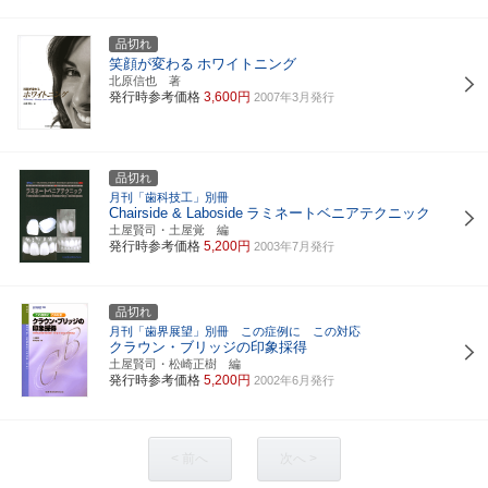
品切れ
笑顔が変わる
ホワイトニング
北原信也 著
発行時参考価格
3,600円
2007年3月発行
品切れ
月刊「歯科技工」別冊
Chairside & Laboside
ラミネートベニアテクニック
土屋賢司・土屋覚 編
発行時参考価格
5,200円
2003年7月発行
品切れ
月刊「歯界展望」別冊 この症例に この対応
クラウン・ブリッジの印象採得
土屋賢司・松崎正樹 編
発行時参考価格
5,200円
2002年6月発行
< 前へ
次へ >