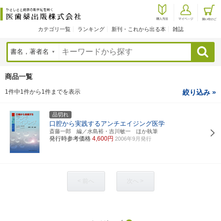
カテゴリ一覧
ランキング
新刊・これから出る本
雑誌
検索
商品一覧
1件中1件から1件までを表示
絞り込み »
品切れ
口腔から実践するアンチエイジング医学
斎藤一郎 編／水島裕・吉川敏一 ほか執筆
発行時参考価格
4,600円
2006年9月発行
< 前へ
次へ >