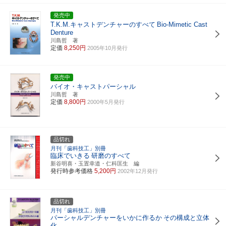
発売中
T.K.M.キャストデンチャーのすべて
Bio-Mimetic Cast
Denture
川島哲 著
定価
8,250円
2005年10月発行
発売中
バイオ・キャストパーシャル
川島哲 著
定価
8,800円
2000年5月発行
品切れ
月刊「歯科技工」別冊
臨床でいきる
研磨のすべて
新谷明喜・玉置幸道・仁科匡生 編
発行時参考価格
5,200円
2002年12月発行
品切れ
月刊「歯科技工」別冊
パーシャルデンチャーをいかに作るか
その構成と立体
化