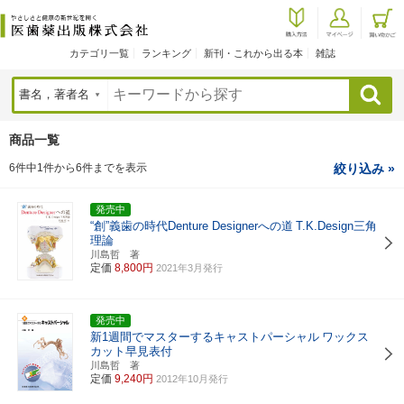
カテゴリ一覧
ランキング
新刊・これから出る本
雑誌
検索
商品一覧
6件中1件から6件までを表示
絞り込み »
発売中
“創”義歯の時代Denture Designerへの道
T.K.Design三角
理論
川島哲 著
定価
8,800円
2021年3月発行
発売中
新1週間でマスターするキャストパーシャル
ワックス
カット早見表付
川島哲 著
定価
9,240円
2012年10月発行