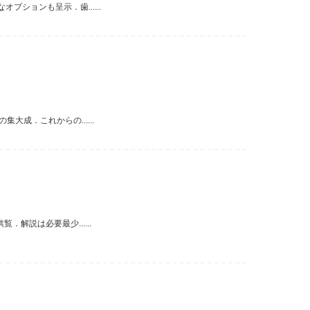
ションも呈示．歯......
成．これからの......
解説は必要最少......