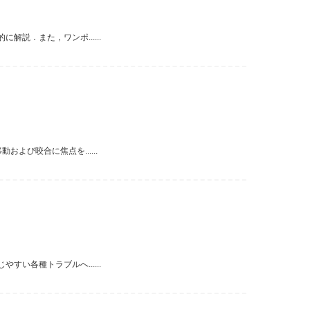
説．また，ワンポ......
び咬合に焦点を......
い各種トラブルへ......