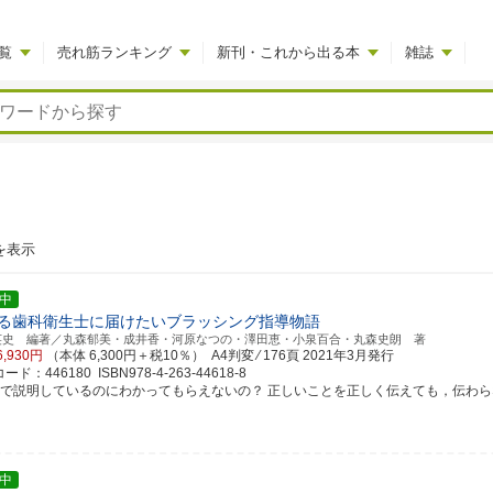
覧
売れ筋ランキング
新刊・これから出る本
雑誌
を表示
中
る歯科衛生士に届けたいブラッシング指導物語
英史 編著／丸森郁美・成井香・河原なつの・澤田恵・小泉百合・丸森史朗 著
6,930円
（本体 6,300円＋税10％） A4判変 ⁄ 176頁
2021年3月発行
ド：446180 ISBN978-4-263-44618-8
で説明しているのにわかってもらえないの？ 正しいことを正しく伝えても，伝わらない.....
中