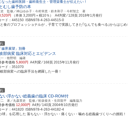
になった歯科医師・歯科衛生士・管理栄養士が伝えたい！
とむし歯予防の本
英史 監修／神山ゆみ子・今村幸恵・鈴木和子・今村智之 著
3,520円
（本体 3,200円＋税10％） A4判変 ⁄ 128頁
2018年1月発行
ド：445150 ISBN978-4-263-44515-0
口と食のプロフェッショナルが，子育てで実践してきた｢なんでも食べる｣からはじめる「む
れ
「歯界展望」別冊
岐部病変
臨床対応とエビデンス
竜一・牧野明 編著
時参考価格
5,800円
A4判変 ⁄ 168頁
2015年11月発行
ード：351070
分岐部病変への臨床手法を網羅した一冊！
れ
ない浮かない総義歯の臨床
CD-ROM付
賢二 著／丸森英史 監修／舩坂俊夫・生田龍平 編集協力
時参考価格
12,000円
A4判 ⁄ 140頁
2004年10月発行
ド：441820 ISBN978-4-263-44182-4
4つ球」を応用した 落ちない・浮かない・痛くない・噛める総義歯づくりへの挑戦！