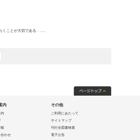
とが大切である．......
案内
その他
案内
ご利用にあたって
拶
サイトマップ
情報
刊行全図書検索
い合わせ
電子公告