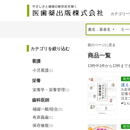
カテゴリ一
前のページに戻る
カテゴリを絞り込む
商品一覧
看護
13件中1件から13件まで
小児看護
(1)
発売
栄養
迷え
栄養学・栄養管理
丸森
(1)
定価
注文コー
歯科医師
●なん
補綴一般/咬合
(5)
有床義歯
(1)
保存修復
(3)
発売