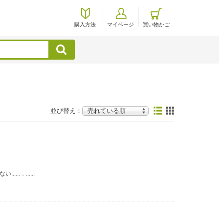
購入方法
マイページ
買い物かご
検索
並び替え：
.．......