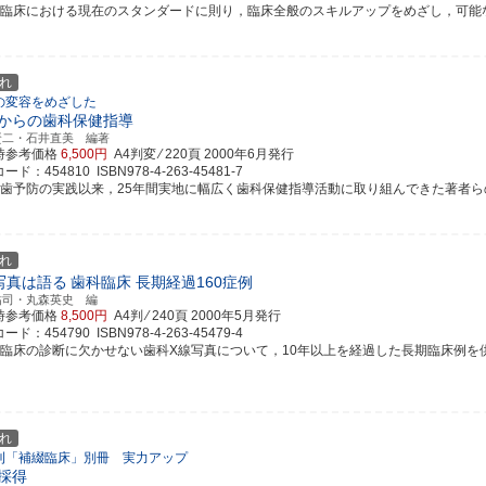
科臨床における現在のスタンダードに則り，臨床全般のスキルアップをめざし，可能なオプ
れ
の変容をめざした
からの歯科保健指導
賢二・石井直美 編著
時参考価格
6,500円
A4判変 ⁄ 220頁
2000年6月発行
ド：454810 ISBN978-4-263-45481-7
し歯予防の実践以来，25年間実地に幅広く歯科保健指導活動に取り組んできた著者らの集大
れ
写真は語る
歯科臨床 長期経過160症例
祐司・丸森英史 編
時参考価格
8,500円
A4判 ⁄ 240頁
2000年5月発行
ド：454790 ISBN978-4-263-45479-4
科臨床の診断に欠かせない歯科X線写真について，10年以上を経過した長期臨床例を供覧．
れ
刊「補綴臨床」別冊 実力アップ
採得