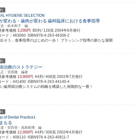
れ
AL HYGIENE SELECTION
が変わる・歯肉が変わる
歯科臨床における食事指導
英史・鈴木和子 編
時参考価格
3,200円
B5判 ⁄ 128頁
2004年9月発行
ド：463060 ISBN978-4-263-46306-2
み出そう，食事指導のはじめの一歩！ ブラッシング指導の新たな展開
れ
病治療のストラテジー
弘正・宮田隆 編著
時参考価格
13,000円
A4判 ⁄ 408頁
2002年7月発行
ド：441400 ISBN978-4-263-44140-4
しい歯周病治療システムの戦略を構築した画期的な一冊！
れ
 up of Dental Practice1
まもる
勝彦・安田登・高島昭博 編
時参考価格
12,000円
A4判 ⁄ 306頁
2002年4月発行
ド：408110 ISBN978-4-263-40811-7