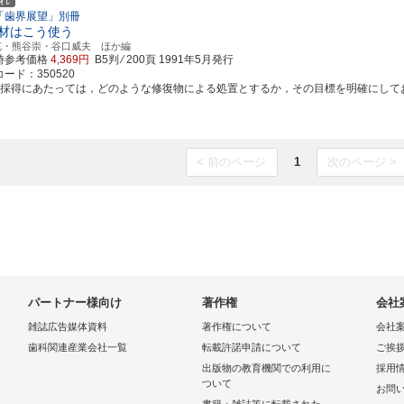
れ
「歯界展望」別冊
材はこう使う
充・熊谷崇・谷口威夫 ほか編
時参考価格
4,369円
B5判 ⁄ 200頁
1991年5月発行
ード：350520
象採得にあたっては，どのような修復物による処置とするか，その目標を明確にしておくこ
< 前のページ
1
次のページ >
パートナー様向け
著作権
会社
雑誌広告媒体資料
著作権について
会社
歯科関連産業会社一覧
転載許諾申請について
ご挨
出版物の教育機関での利用に
採用
ついて
お問