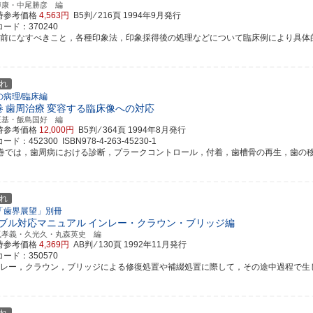
博康・中尾勝彦 編
時参考価格
4,563円
B5判 ⁄ 216頁
1994年9月発行
ード：370240
象前になすべきこと，各種印象法，印象採得後の処理などについて臨床例により具体的に解
れ
の病理/臨床編
巻
歯周治療
変容する臨床像への対応
正基・飯島国好 編
時参考価格
12,000円
B5判 ⁄ 364頁
1994年8月発行
ド：452300 ISBN978-4-263-45230-1
2巻では，歯周病における診断，プラークコントロール，付着，歯槽骨の再生，歯の移動およ
れ
「歯界展望」別冊
ブル対応マニュアル
インレー・クラウン・ブリッジ編
嵐孝義・久光久・丸森英史 編
時参考価格
4,369円
AB判 ⁄ 130頁
1992年11月発行
ード：350570
ンレー，クラウン，ブリッジによる修復処置や補綴処置に際して，その途中過程で生じやす