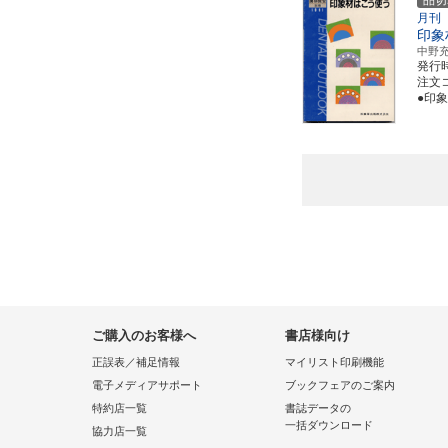
品切
月刊
印象
中野
発行
注文コ
●印
ご購入のお客様へ
書店様向け
正誤表／補足情報
マイリスト印刷機能
電子メディアサポート
ブックフェアのご案内
特約店一覧
書誌データの
一括ダウンロード
協力店一覧