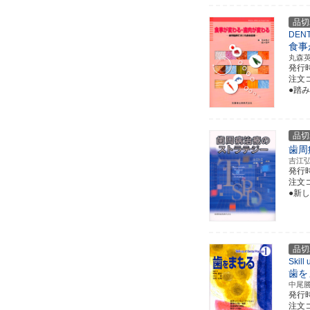
品切
DENT
食事
丸森
発行
注文コー
●踏
品切
歯周
吉江
発行
注文コー
●新
品切
Skill
歯を
中尾
発行
注文コー