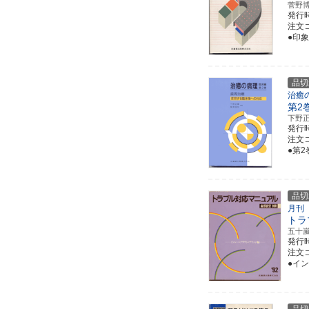
菅野
発行
注文コ
●印
品切
治癒
第2
下野
発行
注文コー
●第
品切
月刊
トラ
五十
発行
注文コ
●イ