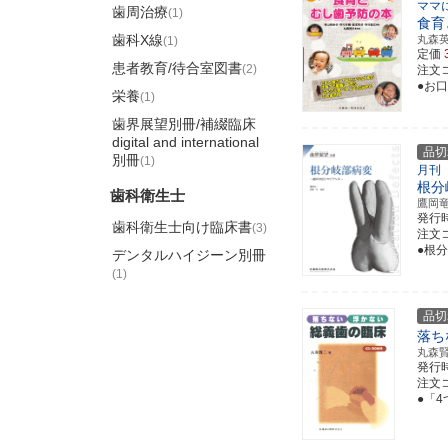
ママ
歯周治療
(1)
食育
歯科X線
丸森
(1)
定価
患者教育/待合室図書
(2)
注文コー
●お
栄養
(1)
歯界展望別冊/補綴臨床
digital and international
品切
別冊
(1)
月刊
根分
歯科衛生士
鷹岡
発行
歯科衛生士向け臨床書
(3)
注文コ
●根
デンタルハイジーン別冊
(1)
品切
落ち
丸森
発行
注文コー
●「