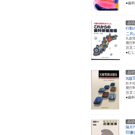
●歯
品切
行動
これ
丸森
発行
注文コー
●む
品切
X線
鈴木
発行
注文コー
●歯
品切
隔月
印象