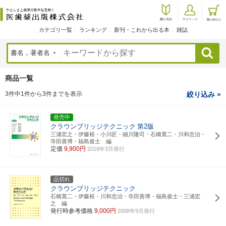
カテゴリ一覧
ランキング
新刊・これから出る本
雑誌
検索
商品一覧
3件中1件から3件までを表示
絞り込み »
発売中
クラウンブリッジテクニック
第2版
三浦宏之・伊藤裕・小川匠・細川隆司・石橋寛二・川和忠治・
寺田善博・福島俊士 編
定価
9,900円
2018年3月発行
品切れ
クラウンブリッジテクニック
石橋寛二・伊藤裕・川和忠治・寺田善博・福島俊士・三浦宏
之 編
発行時参考価格
9,000円
2008年9月発行