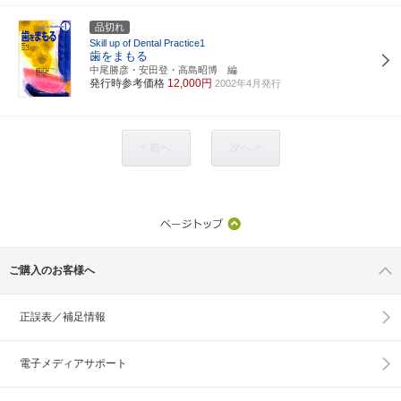
品切れ
Skill up of Dental Practice1
歯をまもる
中尾勝彦・安田登・高島昭博 編
発行時参考価格
12,000円
2002年4月発行
< 前へ
次へ >
ご購入のお客様へ
正誤表／補足情報
電子メディアサポート