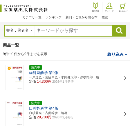
カテゴリ一覧
ランキング
新刊・これから出る本
雑誌
検索
商品一覧
9件中1件から9件までを表示
絞り込み »
発売中
歯科麻酔学
第9版
一戸達也・宮脇卓也・水田健太郎・讃岐拓郎 編
定価
14,300円
2026年1月発行
発売中
口腔外科学
第4版
白砂兼光・古郷幹彦 編著
定価
29,700円
2020年2月発行