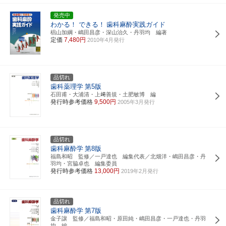
発売中
わかる！ できる！
歯科麻酔実践ガイド
椙山加綱・嶋田昌彦・深山治久・丹羽均 編著
定価
7,480円
2010年4月発行
品切れ
歯科薬理学
第5版
石田甫・大浦清・上﨑善規・土肥敏博 編
発行時参考価格
9,500円
2005年3月発行
品切れ
歯科麻酔学
第8版
福島和昭 監修／一戸達也 編集代表／北畑洋・嶋田昌彦・丹
羽均・宮脇卓也 編集委員
発行時参考価格
13,000円
2019年2月発行
品切れ
歯科麻酔学
第7版
金子譲 監修／福島和昭・原田純・嶋田昌彦・一戸達也・丹羽
均 編