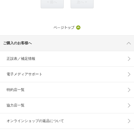
< 前へ
次へ >
ご購入のお客様へ
正誤表／補足情報
電子メディアサポート
特約店一覧
協力店一覧
オンラインショップの
返品について