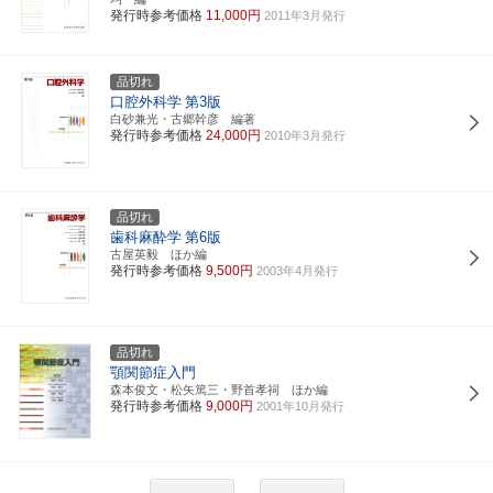
発行時参考価格
11,000円
2011年3月発行
品切れ
口腔外科学
第3版
白砂兼光・古郷幹彦 編著
発行時参考価格
24,000円
2010年3月発行
品切れ
歯科麻酔学
第6版
古屋英毅 ほか編
発行時参考価格
9,500円
2003年4月発行
品切れ
顎関節症入門
森本俊文・松矢篤三・野首孝祠 ほか編
発行時参考価格
9,000円
2001年10月発行