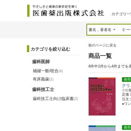
カテゴリ一
前のページに戻る
カテゴリを絞り込む
商品一覧
歯科医師
4件中1件から4件までを
補綴一般/咬合
(4)
有床義歯
(1)
発売
クリ
歯科技工士
小出
定価
歯科技工士向け臨床書
(2)
注文コー
●ワン
発売