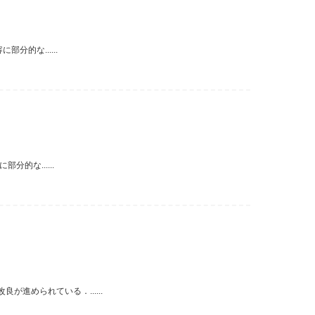
分的な......
的な......
進められている．......