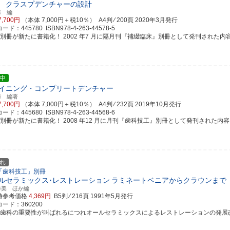
 クラスプデンチャーの設計
馨 編
7,700円
（本体 7,000円＋税10％） A4判 ⁄ 200頁
2020年3月発行
ド：445780 ISBN978-4-263-44578-5
別冊が新たに書籍化！ 2002 年7 月に隔月刊『補綴臨床』別冊として発刊された内容に部
中
イニング・コンプリートデンチャー
馨 編著
7,700円
（本体 7,000円＋税10％） A4判 ⁄ 232頁
2019年10月発行
ド：445680 ISBN978-4-263-44568-6
別冊が新たに書籍化！ 2008 年12 月に月刊『歯科技工』別冊として発刊された内容に部分
れ
「歯科技工」別冊
ルセラミックス･レストレーション
ラミネートベニアからクラウンまで
勝美 ほか編
時参考価格
4,369円
B5判 ⁄ 216頁
1991年5月発行
ード：360200
美歯科の重要性が叫ばれるにつれオールセラミックスによるレストレーションの発展改良が