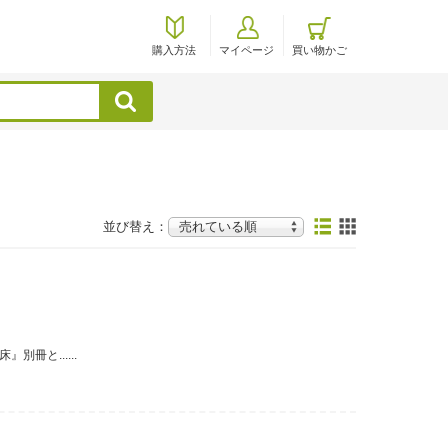
購入方法
マイページ
買い物かご
検索
並び替え：
冊と......