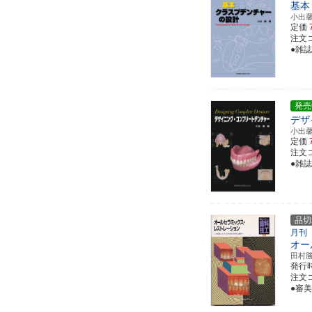
基本
小出
定価
注文コー
●雑誌
発売
デザ
小出
定価
注文コー
●雑誌
品切
月刊
オー
田村
発行
注文コ
●審