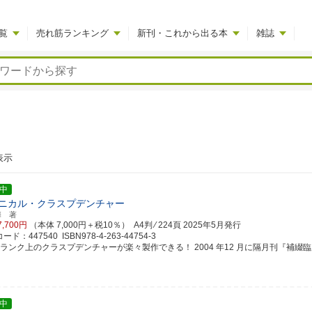
覧
売れ筋ランキング
新刊・これから出る本
雑誌
表示
中
ニカル・クラスプデンチャー
馨 著
7,700円
（本体 7,000円＋税10％） A4判 ⁄ 224頁
2025年5月発行
ド：447540 ISBN978-4-263-44754-3
ランク上のクラスプデンチャーが楽々製作できる！ 2004 年12 月に隔月刊『補綴臨床』別
中