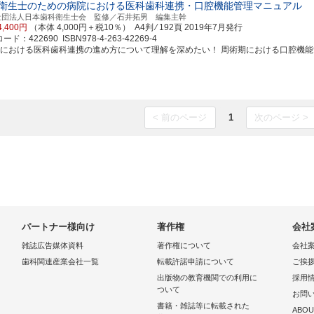
衛生士のための病院における医科歯科連携・口腔機能管理マニュアル
社団法人日本歯科衛生士会 監修／石井拓男 編集主幹
4,400円
（本体 4,000円＋税10％） A4判 ⁄ 192頁
2019年7月発行
ド：422690 ISBN978-4-263-42269-4
院における医科歯科連携の進め方について理解を深めたい！ 周術期における口腔機能管理の
< 前のページ
1
次のページ >
パートナー様向け
著作権
会社
雑誌広告媒体資料
著作権について
会社
歯科関連産業会社一覧
転載許諾申請について
ご挨
出版物の教育機関での利用に
採用
ついて
お問
書籍・雑誌等に転載された
ABOU