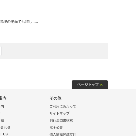
場面で活躍し......
案内
その他
案内
ご利用にあたって
拶
サイトマップ
情報
刊行全図書検索
い合わせ
電子公告
T US
個人情報保護方針