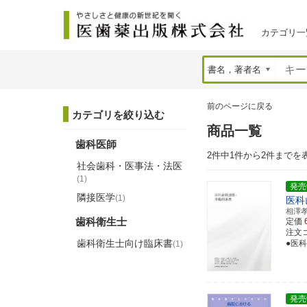
カテゴリ一
前のページに戻る
カテゴリを絞り込む
商品一覧
歯科医師
2件中1件から2件までを
社会歯科・医事法・法医
(1)
発売
隣接医学
(1)
医科
相澤
歯科衛生士
定価
注文コー
歯科衛生士向け臨床書
●医
(1)
発売