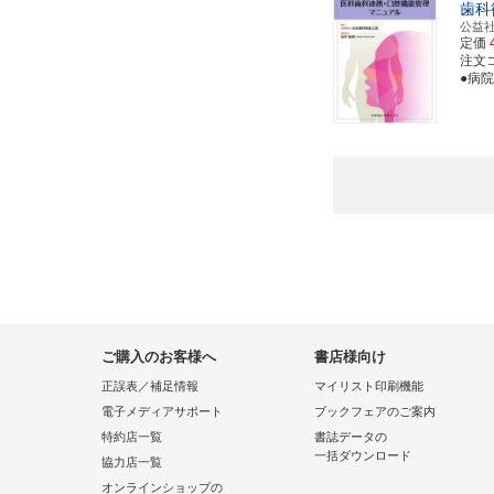
歯科
公益
定価
注文コー
●病
ご購入のお客様へ
書店様向け
正誤表／補足情報
マイリスト印刷機能
電子メディアサポート
ブックフェアのご案内
特約店一覧
書誌データの
一括ダウンロード
協力店一覧
オンラインショップの