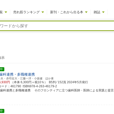
覧
売れ筋ランキング
新刊・これから出る本
雑誌
表示
中
歯科連携・多職種連携
孝夫・赤司征大・江藤一洋・小坂健 ほか著
6,930円
（本体 6,300円＋税10％） B5判 ⁄ 152頁
2024年5月発行
ド：461790 ISBN978-4-263-46179-2
科歯科連携と多職種連携 そのフロンティアに立つ歯科医師・医師による実践と提言
中