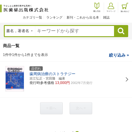
カテゴリ一覧
ランキング
新刊・これから出る本
雑誌
検索
商品一覧
1件中1件から1件までを表示
絞り込み »
品切れ
歯周病治療のストラテジー
吉江弘正・宮田隆 編著
発行時参考価格
13,000円
2002年7月発行
< 前へ
次へ >