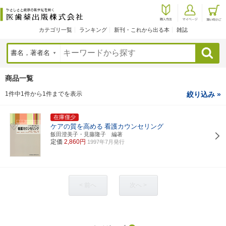
カテゴリ一覧
ランキング
新刊・これから出る本
雑誌
検索
商品一覧
1件中1件から1件までを表示
絞り込み »
在庫僅少
ケアの質を高める
看護カウンセリング
飯田澄美子・見藤隆子 編著
定価
2,860円
1997年7月発行
< 前へ
次へ >