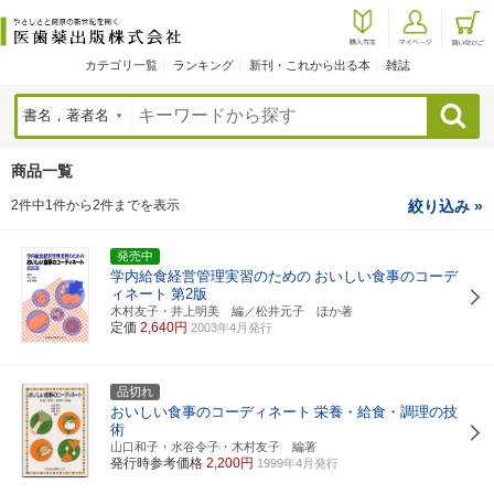
カテゴリ一覧
ランキング
新刊・これから出る本
雑誌
検索
商品一覧
2件中1件から2件までを表示
絞り込み »
発売中
学内給食経営管理実習のための
おいしい食事のコーデ
ィネート
第2版
木村友子・井上明美 編／松井元子 ほか著
定価
2,640円
2003年4月発行
品切れ
おいしい食事のコーディネート
栄養・給食・調理の技
術
山口和子・水谷令子・木村友子 編著
発行時参考価格
2,200円
1999年4月発行