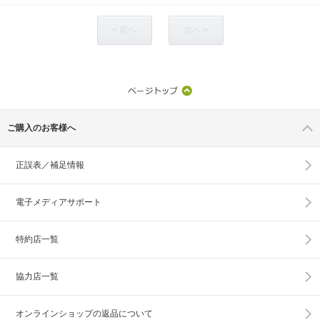
< 前へ
次へ >
ご購入のお客様へ
正誤表／補足情報
電子メディアサポート
特約店一覧
協力店一覧
オンラインショップの
返品について