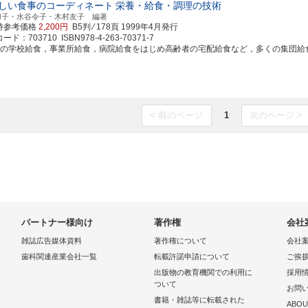
しい食事のコーディネート
栄養・給食・調理の技術
和子・水谷令子・木村友子 編著
時参考価格
2,200円
B5判 ⁄ 178頁
1999年4月発行
ド：703710 ISBN978-4-263-70371-7
近の学校給食，事業所給食，病院給食をはじめ高齢者の宅配給食など，多くの集団給食では
< 前のページ
1
次のページ >
パートナー様向け
著作権
会社
雑誌広告媒体資料
著作権について
会社
歯科関連産業会社一覧
転載許諾申請について
ご挨
出版物の教育機関での利用に
採用
ついて
お問
書籍・雑誌等に転載された
ABOU