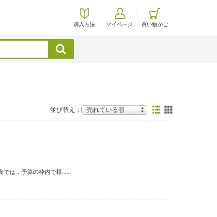
購入方法
マイページ
買い物かご
検索
並び替え：
，予算の枠内で様......