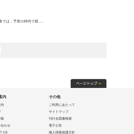
，予算の枠内で様......
案内
その他
案内
ご利用にあたって
拶
サイトマップ
情報
刊行全図書検索
い合わせ
電子公告
T US
個人情報保護方針