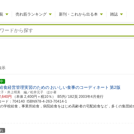
覧
売れ筋ランキング
新刊・これから出る本
雑誌
表示
中
給食経営管理実習のための
おいしい食事のコーディネート
第2版
友子・井上明美 編／松井元子 ほか著
2,640円
（本体 2,400円＋税10％） B5判 ⁄ 182頁
2003年4月発行
ド：704140 ISBN978-4-263-70414-1
近の学校給食，事業所給食，病院給食をはじめ高齢者の宅配給食など，多くの集団給食では
れ