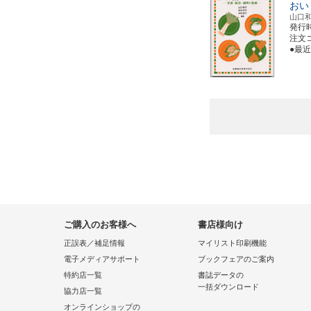
おい
山口
発行
注文コー
●最
ご購入のお客様へ
書店様向け
正誤表／補足情報
マイリスト印刷機能
電子メディアサポート
ブックフェアのご案内
特約店一覧
書誌データの
一括ダウンロード
協力店一覧
オンラインショップの