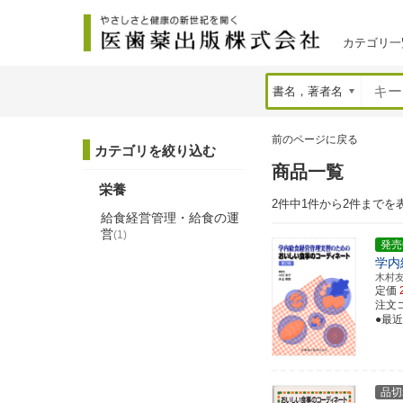
カテゴリ一
前のページに戻る
カテゴリを絞り込む
商品一覧
栄養
2件中1件から2件までを
給食経営管理・給食の運
営
(1)
発売
学内
木村
定価
注文コー
●最
品切