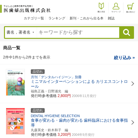
カテゴリ一覧
ランキング
新刊・これから出る本
雑誌
検索
商品一覧
2件中1件から2件までを表示
絞り込み »
品切れ
月刊「デンタルハイジーン」別冊
ミニマルインターベンションによる
カリエスコントロ
ール
福島正義・日野浦光 編
発行時参考価格
2,800円
2006年11月発行
品切れ
DENTAL HYGIENE SELECTION
食事が変わる・歯肉が変わる
歯科臨床における食事指
導
丸森英史・鈴木和子 編
発行時参考価格
3,200円
2004年9月発行