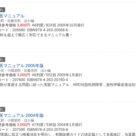
れ
医マニュアル
達郎・近藤克則 ほか編
時参考価格
3,800円
A6判変 ⁄ 824頁
2005年10月発行
ド：205680 ISBN978-4-263-20568-6
療科を超えて幅広く対応できるマニュアル書！
れ
医マニュアル
2005年版
美佳・小畑達郎・近藤克則 ほか編
時参考価格
3,000円
A6判変 ⁄ 552頁
2005年1月発行
ド：207600 ISBN978-4-263-20760-4
直医が直面する問題に絞った実践マニュアル．ARDS(急性肺障害，急性呼吸促進迫症候群)
れ
医マニュアル
2004年版
克則・小畑達郎 ほか編
時参考価格
3,000円
A7判変 ⁄ 538頁
2004年1月発行
ド：207590 ISBN978-4-263-20759-8
BM実践に役立つ検索項目を明示し，初期診療ガイドの決定版として全面改訂．当直業務に必