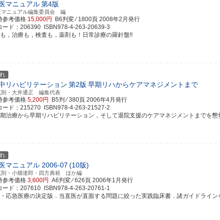
医マニュアル
第4版
医マニュアル編集委員会 編
時参考価格
15,000円
B6判変 ⁄ 1800頁
2008年2月発行
ド：206390 ISBN978-4-263-20639-3
断も，治療も，検査も，薬剤も！日常診療の羅針盤!!
れ
中リハビリテーション
第2版
早期リハからケアマネジメントまで
克則・大井通正 編集代表
時参考価格
5,200円
B5判 ⁄ 380頁
2006年4月発行
ド：215270 ISBN978-4-263-21527-2
性期治療から早期リハビリテーション，そして退院支援のケアマネジメントまでを懇切に解
れ
医マニュアル 2006-07
(10版)
克則・小畑達郎・四方典裕 ほか編
時参考価格
3,600円
A6判変 ⁄ 626頁
2006年1月発行
ド：207610 ISBN978-4-263-20761-1
急・応急医療の決定版．当直医が直面する問題に絞った実践臨床書．諸ガイドラインを検証し