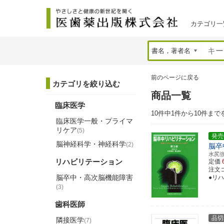
カテゴリ一
前のページに戻る
カテゴリを絞り込む
商品一覧
臨床医学
10件中1件から10件まで
臨床医学一般・プライマ
リケア
(5)
発売
脳神経科学・神経科学
(2)
脳卒
水尻
リハビリテーション
定価
注文コー
脳卒中・高次脳機能障害
●リ
(3)
歯科医師
品切
隣接医学
(7)