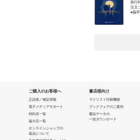
発行
注文コー
●脳
ご購入のお客様へ
書店様向け
正誤表／補足情報
マイリスト印刷機能
電子メディアサポート
ブックフェアのご案内
特約店一覧
書誌データの
一括ダウンロード
協力店一覧
オンラインショップの
返品について