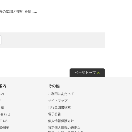
と技術 を簡......
案内
その他
案内
ご利用にあたって
拶
サイトマップ
情報
刊行全図書検索
い合わせ
電子公告
T US
個人情報保護方針
00周年
特定個人情報の適正な