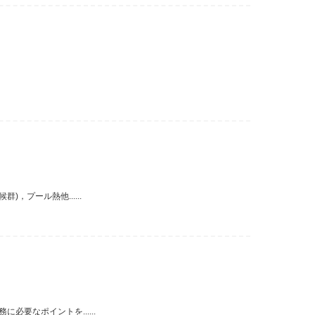
，プール熱他......
要なポイントを......