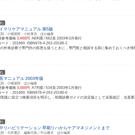
れ
イマリケアマニュアル
第5版
克則・小畑達郎・小松孝充 ほか編著
時参考価格
3,400円
A6判変 ⁄ 662頁
2003年3月発行
ド：201860 ISBN978-4-263-20186-2
常の外来診療で専門外の疾患を扱うときに，専門医と相談する前に集めておくべき情報と，
れ
医マニュアル
2003年版
克則・小畑達郎 ほか編著
時参考価格
3,000円
A7判変 ⁄ 534頁
2003年1月発行
ド：201800 ISBN978-4-263-20180-0
BM実践に役立つ検索項目を明示し，初期診療ガイドの決定版として全面改訂．当直業務に必
れ
中リハビリテーション
早期リハからケアマネジメントまで
克則・大井通正 編集代表／牛山雅夫 ほか編著