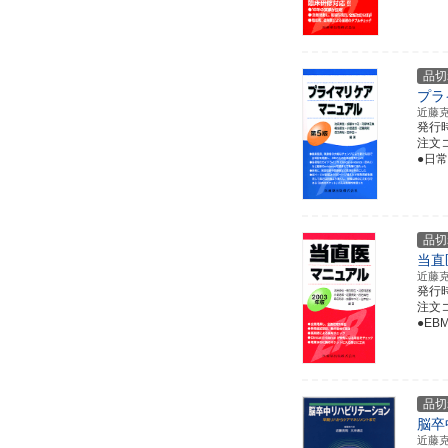
品切
プラ
近藤
発行
注文コー
●日
品切
当直
近藤
発行
注文コー
●E
品切
脳卒
近藤