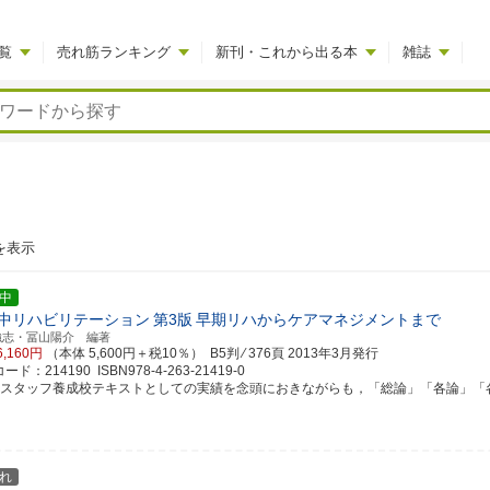
覧
売れ筋ランキング
新刊・これから出る本
雑誌
を表示
中
中リハビリテーション
第3版
早期リハからケアマネジメントまで
強志・冨山陽介 編著
6,160円
（本体 5,600円＋税10％） B5判 ⁄ 376頁
2013年3月発行
ド：214190 ISBN978-4-263-21419-0
ハスタッフ養成校テキストとしての実績を念頭におきながらも，「総論」「各論」「各種制
れ