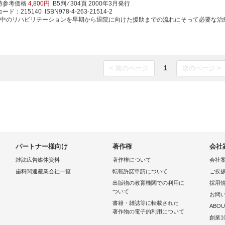
時参考価格
4,800円
B5判 ⁄ 304頁
2000年3月発行
ド：215140 ISBN978-4-263-21514-2
卒中のリハビリテーションを早期から退院に向けた援助までの流れにそって必要な治療の知識
< 前のページ
1
次のページ >
パートナー様向け
著作権
会社
雑誌広告媒体資料
著作権について
会社
歯科関連産業会社一覧
転載許諾申請について
ご挨
出版物の教育機関での利用に
採用
ついて
お問
書籍・雑誌等に転載された
ABOU
著作物の電子的利用について
創業1