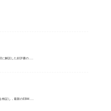
説した好評書の......
，最新のEBM......