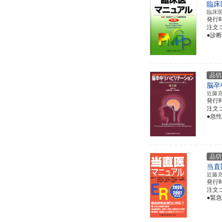
臨床
臨床
発行
注文コー
●診
品切
脳卒
近藤
発行
注文コー
●急
品切
当直
近藤
発行
注文コー
●緊