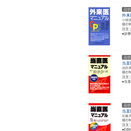
品切
外来
小畑
発行
注文コー
●診
品切
当直
池田
発行
注文コー
●当
品切
当直
近藤
発行
注文コー
●E