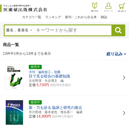
カテゴリ一覧
ランキング
新刊・これから出る本
雑誌
検索
商品一覧
13件中1件から13件までを表示
絞り込み »
発売中
月刊「歯科技工」別冊
目で見る咬合の基礎知識
古谷野潔・矢谷博文 編
定価
5,720円
2002年6月発行
発売中
新・力を診る
臨床と研究の接点
市川哲雄・森本達也・熊谷真一 編著
定価
14,300円
2024年1月発行