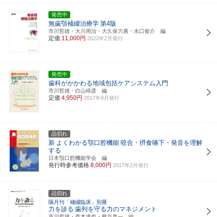
発売中
無歯顎補綴治療学
第4版
市川哲雄・大川周治・大久保力廣・水口俊介 編
定価
11,000円
2022年2月発行
発売中
歯科がかかわる地域包括ケアシステム入門
市川哲雄・白山靖彦 編
定価
4,950円
2017年9月発行
品切れ
新
よくわかる顎口腔機能
咬合・摂食嚥下・発音を理解
する
日本顎口腔機能学会 編
発行時参考価格
8,000円
2017年2月発行
品切れ
隔月刊「補綴臨床」別冊
力を診る
歯列を守る力のマネジメント
市川哲雄・森本達也・熊谷真一 編