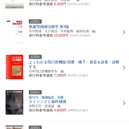
発行時参考価格
6,300円
2012年12月発行
品切れ
無歯顎補綴治療学
第3版
市川哲雄・大川周治・平井敏博・細井紀雄 編
発行時参考価格
10,000円
2016年2月発行
品切れ
よくわかる顎口腔機能
咀嚼・嚥下・発音を診査・診断
する
日本顎口腔機能学会 編
発行時参考価格
7,500円
2005年7月発行
品切れ
隔月刊「補綴臨床」別冊
エイジングと歯科補綴
河野正司・渡邉誠 編
発行時参考価格
4,900円
1999年5月発行
品切れ