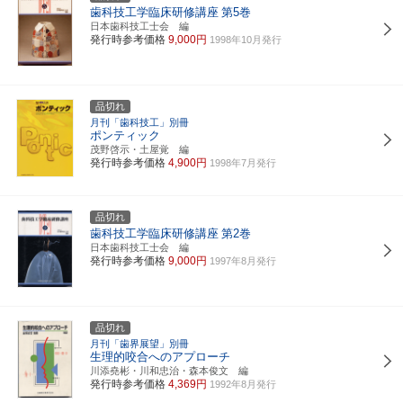
歯科技工学臨床研修講座
第5巻
日本歯科技工士会 編
発行時参考価格
9,000円
1998年10月発行
品切れ
月刊「歯科技工」別冊
ポンティック
茂野啓示・土屋覚 編
発行時参考価格
4,900円
1998年7月発行
品切れ
歯科技工学臨床研修講座
第2巻
日本歯科技工士会 編
発行時参考価格
9,000円
1997年8月発行
品切れ
月刊「歯界展望」別冊
生理的咬合へのアプローチ
川添堯彬・川和忠治・森本俊文 編
発行時参考価格
4,369円
1992年8月発行