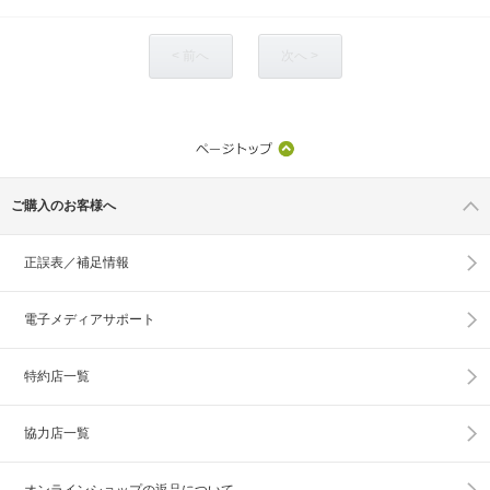
< 前へ
次へ >
ご購入のお客様へ
正誤表／補足情報
電子メディアサポート
特約店一覧
協力店一覧
オンラインショップの
返品について