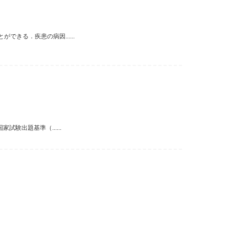
きる．疾患の病因......
験出題基準（......