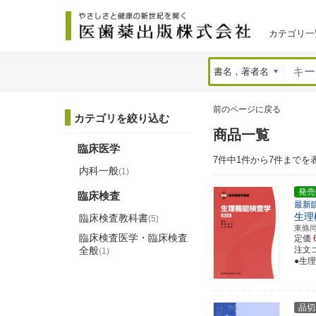
カテゴリ一
前のページに戻る
カテゴリを絞り込む
商品一覧
臨床医学
7件中1件から7件までを
内科一般
(1)
発売
臨床検査
最新
生理
臨床検査教科書
(5)
東條
臨床検査医学・臨床検査
定価
全般
注文コー
(1)
●生
品切