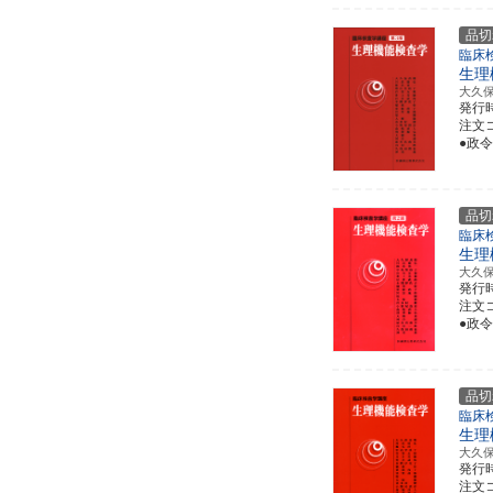
品切
臨床
生理
大久
発行
注文コー
●政令
品切
臨床
生理
大久
発行
注文コー
●政令
品切
臨床
生理
大久
発行
注文コー