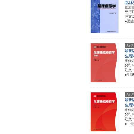
臨床
松浦
発行
注文コー
●医
品切
最新
生理
東條
発行
注文コー
●生
品切
最新
生理
東條
発行
注文コー
●「