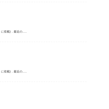
)．最近の......
)．最近の......