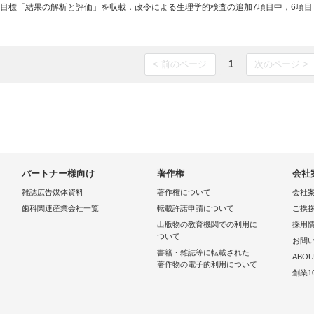
育目標「結果の解析と評価」を収載．政令による生理学的検査の追加7項目中，6項目を収載
< 前のページ
1
次のページ >
パートナー様向け
著作権
会社
雑誌広告媒体資料
著作権について
会社
歯科関連産業会社一覧
転載許諾申請について
ご挨
出版物の教育機関での利用に
採用
ついて
お問
書籍・雑誌等に転載された
ABOU
著作物の電子的利用について
創業1