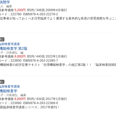
病態学
雅人 編著
時参考価格
5,200円
B5判 ⁄ 348頁
2009年4月発行
ド：222780 ISBN978-4-263-22278-2
療従事者が知っておくべき日常臨床でよく遭遇する基本的な疾患の背景病態を学ぶことがで
れ
臨床検査学講座
機能検査学
第2版
尚子・川良徳弘 編
時参考価格
6,000円
B5判 ⁄ 440頁
2022年1月発行
ド：223850 ISBN978-4-263-22385-7
理機能検査の好評定番テキスト「生理機能検査学」の改訂第2版！！ 「臨床検査技師国家試
れ
臨床検査学講座
機能検査学
尚子・川良徳弘 編著
時参考価格
6,000円
B5判 ⁄ 434頁
2017年1月発行
ド：223680 ISBN978-4-263-22368-0
最新臨床検査学講座シリーズ」2017年新刊！