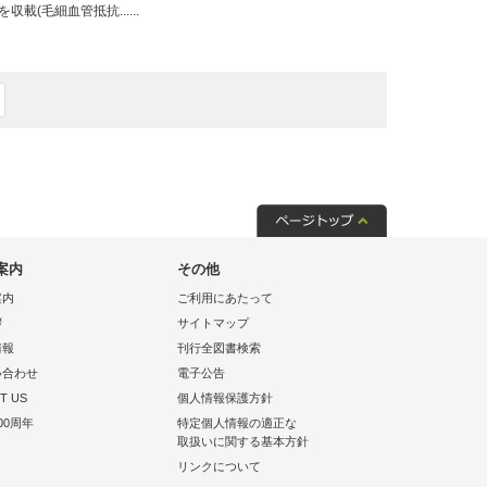
(毛細血管抵抗......
案内
その他
案内
ご利用にあたって
拶
サイトマップ
情報
刊行全図書検索
い合わせ
電子公告
T US
個人情報保護方針
00周年
特定個人情報の適正な
取扱いに関する基本方針
リンクについて