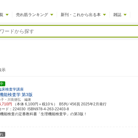
覧
売れ筋ランキング
新刊・これから出る本
雑誌
表示
中
臨床検査学講座
機能検査学
第3版
尚子・川良徳弘 編著
6,710円
（本体 6,100円＋税10％） B5判 ⁄ 456頁
2025年2月発行
ド：224030 ISBN978-4-263-22403-8
理機能検査の定番教科書「生理機能検査学」の第3版！
れ