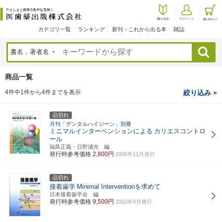
カテゴリ一覧
ランキング
新刊・これから出る本
雑誌
検索
商品一覧
4件中1件から4件までを表示
絞り込み »
品切れ
月刊「デンタルハイジーン」別冊
ミニマルインターベンションによる
カリエスコントロ
ール
福島正義・日野浦光 編
発行時参考価格
2,800円
2006年11月発行
品切れ
接着歯学
Minimal Interventionを求めて
日本接着歯学会 編
発行時参考価格
9,500円
2002年4月発行