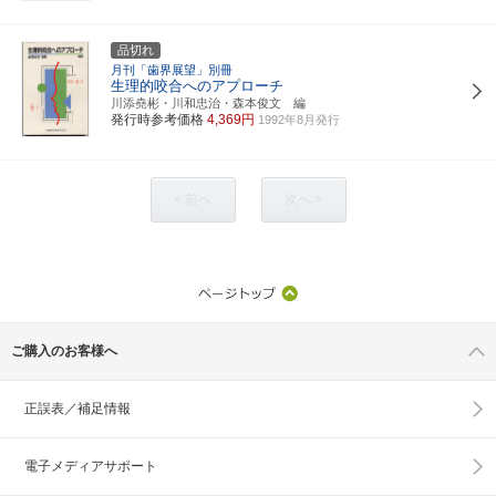
品切れ
月刊「歯界展望」別冊
生理的咬合へのアプローチ
川添堯彬・川和忠治・森本俊文 編
発行時参考価格
4,369円
1992年8月発行
< 前へ
次へ >
ご購入のお客様へ
正誤表／補足情報
電子メディアサポート