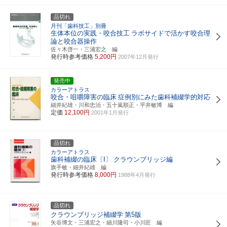
品切れ
月刊「歯科技工」別冊
生体本位の実践・咬合技工
ラボサイドで活かす咬合理
論と咬合器操作
佐々木啓一・三浦宏之 編
発行時参考価格
5,200円
2007年12月発行
発売中
カラーアトラス
咬合・咀嚼障害の臨床
症例別にみた歯科補綴学的対応
細井紀雄・川和忠治・五十嵐順正・平井敏博 編
定価
12,100円
2001年1月発行
品切れ
カラーアトラス
歯科補綴の臨床〔I〕
クラウンブリッジ編
旗手敏・細井紀雄 編
発行時参考価格
8,000円
1988年4月発行
品切れ
クラウンブリッジ補綴学
第5版
矢谷博文・三浦宏之・細川隆司・小川匠 編