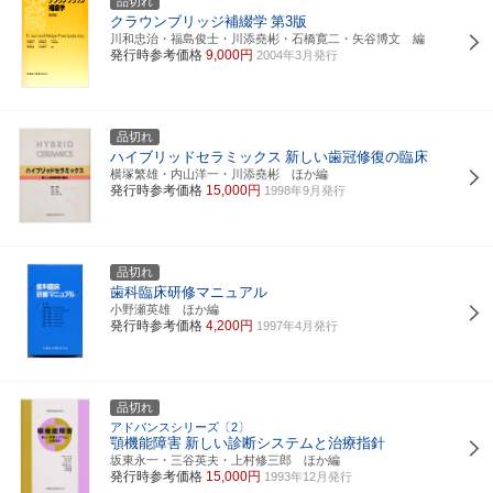
品切れ
クラウンブリッジ補綴学
第3版
川和忠治・福島俊士・川添堯彬・石橋寛二・矢谷博文 編
発行時参考価格
9,000円
2004年3月発行
品切れ
ハイブリッドセラミックス
新しい歯冠修復の臨床
横塚繁雄・内山洋一・川添堯彬 ほか編
発行時参考価格
15,000円
1998年9月発行
品切れ
歯科臨床研修マニュアル
小野瀬英雄 ほか編
発行時参考価格
4,200円
1997年4月発行
品切れ
アドバンスシリーズ〔2〕
顎機能障害
新しい診断システムと治療指針
坂東永一・三谷英夫・上村修三郎 ほか編
発行時参考価格
15,000円
1993年12月発行