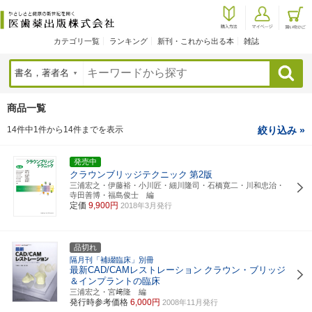
カテゴリ一覧
ランキング
新刊・これから出る本
雑誌
検索
商品一覧
14件中1件から14件までを表示
絞り込み »
発売中
クラウンブリッジテクニック
第2版
三浦宏之・伊藤裕・小川匠・細川隆司・石橋寛二・川和忠治・
寺田善博・福島俊士 編
定価
9,900円
2018年3月発行
品切れ
隔月刊「補綴臨床」別冊
最新CAD/CAMレストレーション
クラウン・ブリッジ
＆インプラントの臨床
三浦宏之・宮﨑隆 編
発行時参考価格
6,000円
2008年11月発行