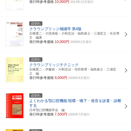
発行時参考価格
10,000円
2014年12月発行
品切れ
クラウンブリッジ補綴学
第4版
石橋寛二・川添堯彬・川和忠治・福島俊士・三浦宏之・矢谷博
文 編著
発行時参考価格
10,000円
2009年2月発行
品切れ
クラウンブリッジテクニック
石橋寛二・伊藤裕・川和忠治・寺田善博・福島俊士・三浦宏
之 編
発行時参考価格
9,000円
2008年9月発行
品切れ
よくわかる顎口腔機能
咀嚼・嚥下・発音を診査・診断
する
日本顎口腔機能学会 編
発行時参考価格
7,500円
2005年7月発行