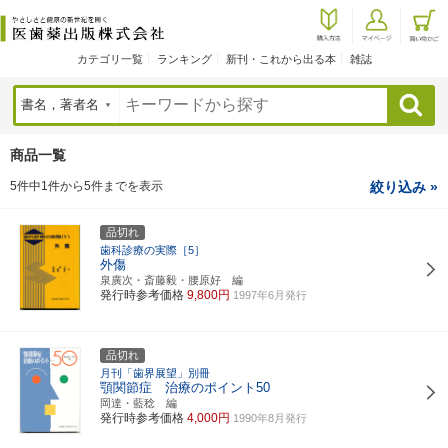
カテゴリ一覧
ランキング
新刊・これから出る本
雑誌
検索
商品一覧
5件中1件から5件までを表示
絞り込み »
品切れ
歯科診療の実際［5］
外傷
泉廣次・斎藤毅・腰原好 編
発行時参考価格
9,800円
1997年6月発行
品切れ
月刊「歯界展望」別冊
顎関節症 治療のポイント50
岡達・藍稔 編
発行時参考価格
4,000円
1990年8月発行