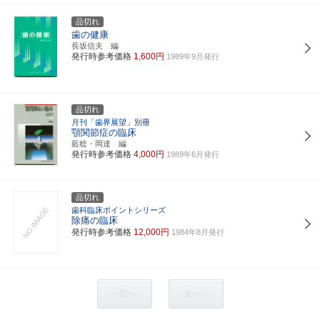
品切れ
歯の健康
長坂信夫 編
発行時参考価格
1,600円
1989年9月発行
品切れ
月刊「歯界展望」別冊
顎関節症の臨床
藍稔・岡達 編
発行時参考価格
4,000円
1989年6月発行
品切れ
歯科臨床ポイントシリーズ
除痛の臨床
発行時参考価格
12,000円
1984年8月発行
< 前へ
次へ >