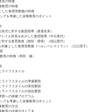
教育の特徴
養教育の特徴
した食環境整備の特徴
ングを考慮した栄養教育のポイント
夫
幼児に対する集団指導（會退友美）
レイル対策をめざした集団指導（中出美代）
対する食育推進（個別・環境）（稲山貴代）
対象とした食環境整備（ヘルシーレストラン）（江口澄子）
育
教育の特徴（串田 修）
態
とライフスタイル
ライフスタイルの準備要因
ライフスタイルの実現要因
ライフスタイルの強化要因
因への保健プログラム
ングを考慮した栄養教育のポイント
養教育の方法
教育の評価方法と工夫