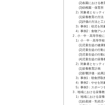
独自のモデル・コア・カリキュラムに基づ
(2)各園における教育
養士・栄養士養成のための栄養学教育モ
(3)幼稚園・保育所・
いたしました．
2）対象者とセッティ
ル・コア・カリキュラム準拠」教科書シ
(1)栄養教育の方法
深く携わった先生方にお引き受けいただ
(2)評価の方法と工
．
3）事例1：幼児を対象
りや学修内容の発展段階を踏んで上級学
4）事例2：食物アレル
準に沿った目次構成となっている従来の
2．小・中・高等学校に
がりを意識した構成といたしました．学
1）小・中・高等学校
像の実現を可能とできるように，構成や
(1)児童生徒の健康
(2)児童生徒の行動
(3)児童生徒の行動に
力をもち，「栄養・食を通して，人々の
(4)児童生徒の栄養教
にある学問や科学・技術の進歩に伴う新
2）対象者とセッティ
律的に自己研鑽していくことが必要で
(1)栄養教育計画
者一同，幸甚に思います．
(2)影響評価・結果評
3）事例1：朝食摂取推
4）事例2：やせを対象
5）事例3：スポーツを
3．地域における栄養教
1）地域における栄養
(1)妊産婦・乳幼児