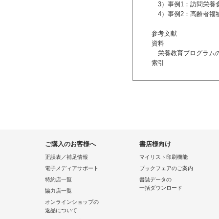
3）事例1：訪問栄養食
4）事例2：高齢者福祉
参考文献
資料
栄養教育プログラムの
索引
ご購入のお客様へ
書店様向け
正誤表／補足情報
マイリスト印刷機能
電子メディアサポート
ブックフェアのご案内
特約店一覧
書誌データの
一括ダウンロード
協力店一覧
オンラインショップの
返品について