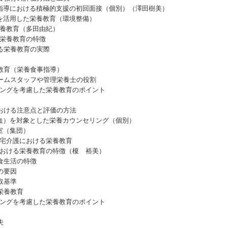
導における積極的支援の初回面接（個別）（澤田樹美）
活用した栄養教育（環境整備）
養教育（多田由紀）
栄養教育の特徴
る栄養教育の実際
教育（栄養食事指導）
ムスタッフや管理栄養士の役割
ングを考慮した栄養教育のポイント
ける注意点と評価の方法
）を対象とした栄養カウンセリング（個別）
室（集団）
宅介護における栄養教育
おける栄養教育の特徴（榎 裕美）
食生活の特徴
の要因
取基準
栄養教育
ングを考慮した栄養教育のポイント
夫