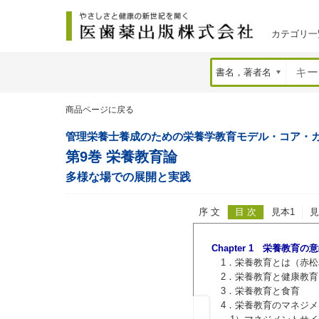
カテゴリ一
商品ページに戻る
管理栄養士養成のための栄養学教育モデル・コア・
第9巻 栄養教育論
多様な場での展開と実践
序 文
目 次
見本1
見
コア・カリキュラム準拠教科書シリーズ
Chapter 1 栄養教育
1．栄養教育とは（赤松
2．栄養教育と健康教育
知識および技能を有する管理栄養士の育
3．栄養教育と食育
設数は，平成7(1995)年の約30校から
4．栄養教育のマネジメ