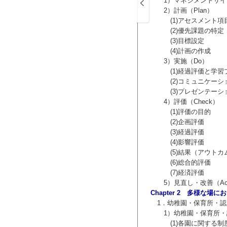
し，管理栄養士名簿に登録され，その教育の
1）マネジメントサイ
2）計画（Plan）
定されるべきものという考え方から，学
(1)アセスメント項
行ってきました．その実績を踏まえ，厚
(2)優先課題の特定
養学教育モデル・コア・カリキュラム」を
(3)目標設定
(4)計画の作成
「栄養・食を通して，人々の健康と幸福
3）実施（Do）
人々の健康はもとより，より広義のwell
(1)経過評価と学習
(2)コミュニケーシ
図（次頁）にしました．上部のA「管理栄
(3)プレゼンテーシ
側のCから右側のGやHへと，基礎的な学
4）評価（Check）
施設の教育理念に基づく独自の教育内容
(1)評価の目的
(2)企画評価
(3)経過評価
時間の3分の2程度で履修可能となるよ
(4)影響評価
いて，具体的な学修目標をいわゆるコン
(5)結果（アウトカ
学修は，社会に対する管理栄養士の質保
(6)総合的評価
ることにもなります．
(7)経済評価
特性等を踏まえつつ，各養成施設が建学
5）見直し・改善（Ac
カリキュラムを編成するに当たっては，
Chapter 2 多様な場
題です．各養成施設においては，本モデ
1．幼稚園・保育所・認
構築されることを期待申し上げます．
1）幼稚園・保育所・認
(1)各園に関する制