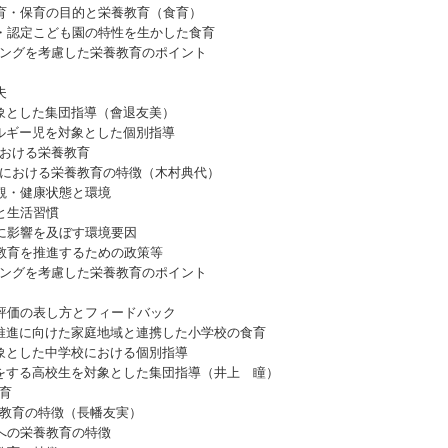
・保育の目的と栄養教育（食育）
認定こども園の特性を生かした食育
ングを考慮した栄養教育のポイント
夫
とした集団指導（會退友美）
ギー児を対象とした個別指導
おける栄養教育
における栄養教育の特徴（木村典代）
観・健康状態と環境
と生活習慣
影響を及ぼす環境要因
育を推進するための政策等
ングを考慮した栄養教育のポイント
価の表し方とフィードバック
進に向けた家庭地域と連携した小学校の食育
とした中学校における個別指導
する高校生を対象とした集団指導（井上 瞳）
育
教育の特徴（長幡友実）
への栄養教育の特徴