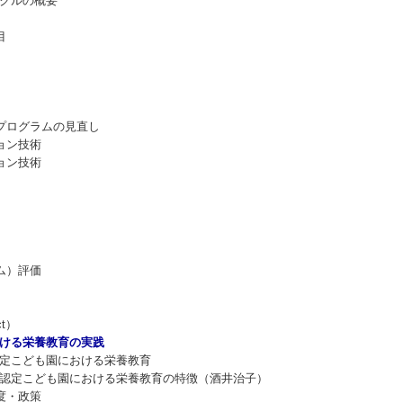
クルの概要
目
プログラムの見直し
ョン技術
ョン技術
ム）評価
t）
における栄養教育の実践
定こども園における栄養教育
定こども園における栄養教育の特徴（酒井治子）
度・政策