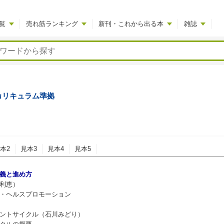
覧
売れ筋ランキング
新刊・これから出る本
雑誌
カリキュラム準拠
本2
見本3
見本4
見本5
の意義と進め方
利恵）
・ヘルスプロモーション
ントサイクル（石川みどり）