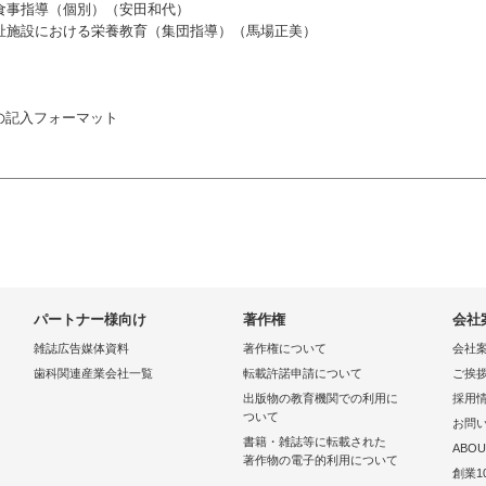
事指導（個別）（安田和代）
施設における栄養教育（集団指導）（馬場正美）
記入フォーマット
パートナー様向け
著作権
会社
雑誌広告媒体資料
著作権について
会社
歯科関連産業会社一覧
転載許諾申請について
ご挨
出版物の教育機関での利用に
採用
ついて
お問
書籍・雑誌等に転載された
ABOU
著作物の電子的利用について
創業1