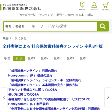
カテゴリ一覧
ランキング
新刊・これから出る本
雑誌
検索
商品ページに戻る
全科実例による 社会保険歯科診療オンライン 令和8年版
序 文
目 次
見本1
見本2
見本3
見本4
見本5
「歯科診療オンライン」 利用の流れ
Honeycommu（R） 登録の流れ
「歯科診療オンライン」 ライセンス・キー登録の流れ
「歯科診療オンライン」 基本画面の見方・操作方法
アカウント登録などに関してのQ&A
使い方に関してのQ&A
各種お問い合わせ先について/更新情報配信サービスについて
Honeycommu（R）利用規約
「全科実例による社会保険歯科診療オンライン令和8年版」利用規約