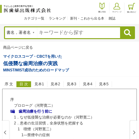
カテゴリ一覧
ランキング
新刊・これから出る本
雑誌
検索
商品ページに戻る
マイクロスコープ・CBCTを用いた
低侵襲な歯周治療の実践
MINST/MIST成功のためのロードマップ
序 文
目 次
見本1
見本2
見本3
見本4
見本5
序
プロローグ（河野寛二）
I編 歯周治療を行う前に
1．なぜ低侵襲な治療が必要なのか（河野寛二）
2．患者の生活習慣，全身状態を把握する
1 喫煙（河野寛二）
1―禁煙中の症例