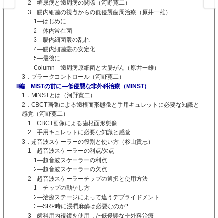
2 糖尿病と歯周病の関係（河野寛二）
3 腸内細菌の視点からの低侵襲歯周治療（原井一雄）
1―はじめに
2―体内常在菌
3―腸内細菌叢の乱れ
4―腸内細菌叢の安定化
5―最後に
Column 歯周病原細菌と大腸がん（原井一雄）
3．プラークコントロール（河野寛二）
II編 MISTの前に―低侵襲な非外科治療（MINST）
1．MINSTとは（河野寛二）
2．CBCT画像による歯根面形態像と手用キュレットに必要な知識と
感覚（河野寛二）
1 CBCT画像による歯根面形態像
2 手用キュレットに必要な知識と感覚
3．超音波スケーラーの役割と使い方（杉山貴志）
1 超音波スケーラーの利点/欠点
1―超音波スケーラーの利点
2―超音波スケーラーの欠点
2 超音波スケーラーチップの選択と使用方法
1―チップの動かし方
2―治療ステージによって違うデブライドメント
3―SRP時に浸潤麻酔は必要なのか?
3 歯科用内視鏡を使用した低侵襲な非外科治療