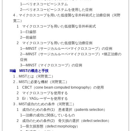
1―ペリオスコーピーシステム
2―ペリオスコーピーシステムを使用した症例
4．マイクロスコープを用いた低侵襲な非外科術式と治療症例（河野
寛二）
1 マイクロスコープを用いた低侵襲な非外科術式
1―臼歯部
2―前歯部
2 マイクロスコープを用いた低侵襲な治療症例
1―MINST（サージカルルーペ+マイクロスコープ）の症例
2―MINST（サージカルルーペ+マイクロスコープ）+矯正治療の
症例
3―MINST（マイクロスコープ）の症例
III編 MISTの概念と手技
1．MISTとは（河野寛二）
2．MISTに必要な機材（河野寛二）
1 CBCT（cone beam computed tomography）の使用
2 マイクロスコープを使用する
3 Er：YAGレーザーを使用する
3．MIST成功のための条件（河野寛二）
1 成功のための条件(1) 患者選択（patients selection）
1―治療の成功に関係しているもの
2 成功のための条件(2) 骨欠損の選択（defect selection）
1―骨欠損形態（defect morphology）