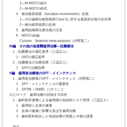
1―M-MISTの紹介
2―M-MISTの術式
4 根分岐部病変（furcation involvement）症例
1―大臼歯根分岐部病変Class IIに対する垂直的分類の生存率
2―根分岐部病変の症例
5 歯周組織再生療法後の注意
6 MISTの結論
Column Network meta-analysis（河野寛二）
IV編 その他の低侵襲歯周治療―抗菌療法
1．抗菌療法の適応基準（三辺正人）
1 SATの適応基準
2．抗菌療法の治療効果（三辺正人）
1 SATの治療効果
V編 歯周炎治療後のSPT・メインテナンス
1．歯周炎治療後のSPT・メインテナンス（河野寛二）
1 SPT・メインテナンスの重要性
2 SPT時（1時間）に行うこと
エピローグ 歯周治療の目指す方向性
1．歯科医科連携による歯周病の包括的リスク管理（三辺正人）
1 歯周病と全身の健康
2 全身の健康に影響を及ぼす歯周治療
3 歯科医科統合した包括診療の実践と今後の課題
索引