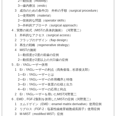
2―動揺度（mobility）
3―歯内療法（endo）
3 成功のための条件(3) 外科の手順（surgical procedure）
1―使用材料（material）
2―技術的な問題（operator skills）
3―外科的アプローチ（surgical approach）
4．実際の術式（MISTの具体的施術）（河野寛二）
1 外科的なアクセス（surgical access）
2 フラップのデザイン（flap design）
3 再生の戦略（regenerative strategy）
4 MISTの施術
1―動揺度が2度の前歯の症例
2―動揺度が2度以上の大臼歯の症例
5．Er：YAGレーザー併用
1 Er：YAGレーザーの利点（両角俊哉，杉原俊太郎）
1―Er：YAGレーザーとは
2―Er：YAGレーザーの作用機序と特徴
3―Er：YAGレーザー装置の仕様と出力
4―Er：YAGレーザーの応用と利点
2 Er：YAGレーザーを用いたMIST河野寛二
6．EMD，FGF-2製剤を併用したMISTの症例（河野寛二）
1 エムドゲイン（EMD：enamel matrix derivative）使用症例
2 リグロス（FGF-2：塩基性線維芽細胞成長因子）使用症例
3 M-MIST（modified MIST）症例