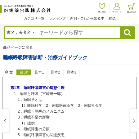
カテゴリ一覧
ランキング
新刊・これから出る本
雑誌
検索
商品ページに戻る
睡眠呼吸障害診断・治療ガイドブック
序 文
目 次
見本1
見本2
見本3
第1章 睡眠呼吸障害の病態生理
1 睡眠と呼吸（宮崎総一郎）
1．睡眠学とは
1）睡眠科学 2）睡眠医歯薬学 3）睡眠社会学
2．睡眠・覚醒のメカニズム
3．睡眠不足の影響
1）症例
4．睡眠障害の分類
5．睡眠呼吸障害の関連疾患