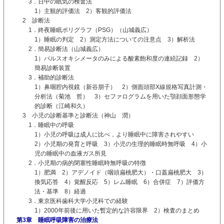
3．日中の眠気の検査法
1）主観的評価法 2）客観的評価法
2 診断法
1．終夜睡眠ポリグラフ（PSG）（山城義広）
1）睡眠の判定 2）測定方法についての注意点 3）解析法
2．簡易診断法（山城義広）
1）パルスオキシメータのみによる酸素飽和度の連続記録 2）
簡易診断装置
3．補助的診断法
1）鼻咽腔内視鏡（新谷朋子） 2）側面頭部X線規格写真計測・
分析法（菊池 哲） 3）セファログラムを用いた顎顔面形態学
的診断（江崎和久）
3 小児の診断基準と診断法（神山 潤）
1．睡眠中の呼吸
1）小児の呼吸は成人に比べ，より睡眠中に障害されやすい
2）小児期の発育と呼吸 3）小児の生理的睡眠時無呼吸 4）小
児の睡眠中の血液ガス所見
2．小児期の病的閉塞性睡眠時無呼吸の特徴
1）肥満 2）アデノイド（咽頭扁桃肥大）・口蓋扁桃肥大 3）
換気応答 4）覚醒反応 5）レム睡眠 6）合併症 7）評価方
法・基準 8）経過
3．東京医科歯科大学小児科での経験
1）2000年前後に用いた暫定的な許容限界 2）検査のまとめ
第3章 睡眠呼吸障害の治療法