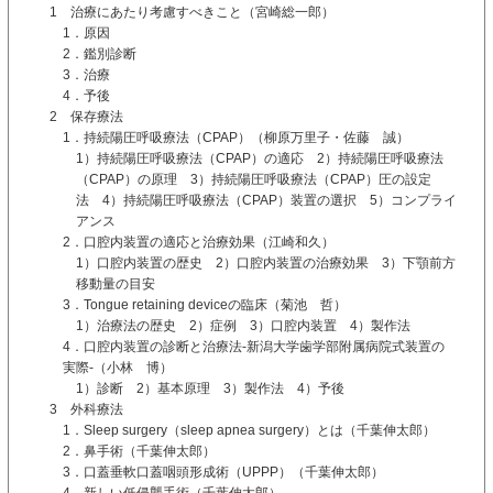
1 治療にあたり考慮すべきこと（宮崎総一郎）
1．原因
2．鑑別診断
3．治療
4．予後
2 保存療法
1．持続陽圧呼吸療法（CPAP）（柳原万里子・佐藤 誠）
1）持続陽圧呼吸療法（CPAP）の適応 2）持続陽圧呼吸療法
（CPAP）の原理 3）持続陽圧呼吸療法（CPAP）圧の設定
法 4）持続陽圧呼吸療法（CPAP）装置の選択 5）コンプライ
アンス
2．口腔内装置の適応と治療効果（江崎和久）
1）口腔内装置の歴史 2）口腔内装置の治療効果 3）下顎前方
移動量の目安
3．Tongue retaining deviceの臨床（菊池 哲）
1）治療法の歴史 2）症例 3）口腔内装置 4）製作法
4．口腔内装置の診断と治療法-新潟大学歯学部附属病院式装置の
実際-（小林 博）
1）診断 2）基本原理 3）製作法 4）予後
3 外科療法
1．Sleep surgery（sleep apnea surgery）とは（千葉伸太郎）
2．鼻手術（千葉伸太郎）
3．口蓋垂軟口蓋咽頭形成術（UPPP）（千葉伸太郎）
4．新しい低侵襲手術（千葉伸太郎）