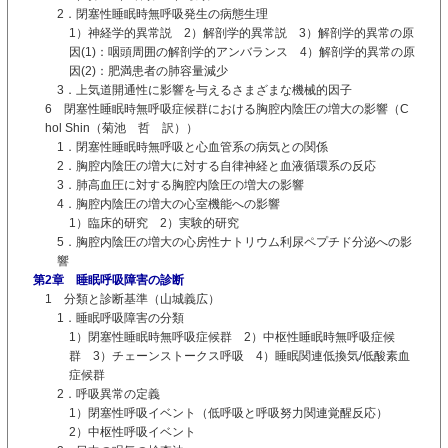
2．閉塞性睡眠時無呼吸発生の病態生理
1）神経学的異常説 2）解剖学的異常説 3）解剖学的異常の原
因(1)：咽頭周囲の解剖学的アンバランス 4）解剖学的異常の原
因(2)：肥満患者の肺容量減少
3．上気道開通性に影響を与えるさまざまな機械的因子
6 閉塞性睡眠時無呼吸症候群における胸腔内陰圧の増大の影響（C
hol Shin（菊池 哲 訳））
1．閉塞性睡眠時無呼吸と心血管系の病気との関係
2．胸腔内陰圧の増大に対する自律神経と血液循環系の反応
3．肺高血圧に対する胸腔内陰圧の増大の影響
4．胸腔内陰圧の増大の心室機能への影響
1）臨床的研究 2）実験的研究
5．胸腔内陰圧の増大の心房性ナトリウム利尿ペプチド分泌への影
響
第2章 睡眠呼吸障害の診断
1 分類と診断基準（山城義広）
1．睡眠呼吸障害の分類
1）閉塞性睡眠時無呼吸症候群 2）中枢性睡眠時無呼吸症候
群 3）チェーンストークス呼吸 4）睡眠関連低換気/低酸素血
症候群
2．呼吸異常の定義
1）閉塞性呼吸イベント（低呼吸と呼吸努力関連覚醒反応）
2）中枢性呼吸イベント