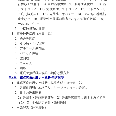
行性核上性麻痺 8）重症筋無力症 9）多発性硬化症 10）筋
ジストロフィ 11）筋強直性ジストロフィ 12）ミトコンドリ
ア病（脳筋症） 13）先天性ミオパチー 14）その他の神経筋
疾患など 15）周期性四肢運動障害とむずむず脚症候群 16）
ナルコレプシー
5．中枢神経系の腫瘍
3 精神神経疾患（恩田 晃）
1．統合失調症
2．うつ病・うつ状態
3．アルコール依存症
4．パニック障害
5．認知症
6．てんかん
7．頭痛
8．睡眠時無呼吸症候群の治療と漢方薬
第5章 睡眠医療の歴史と現状/用語解説
1 睡眠医療の歴史と現状（塩見利明・篠邉龍二郎）
1．各都道府県に本格的なスリープセンターの設置を
2．日本の睡眠医療
1）睡眠学と睡眠医歯薬学 2）睡眠呼吸障害に関するガイドラ
イン 3）学会認定医師・歯科医師
2 用語解説（鈴木雅明）