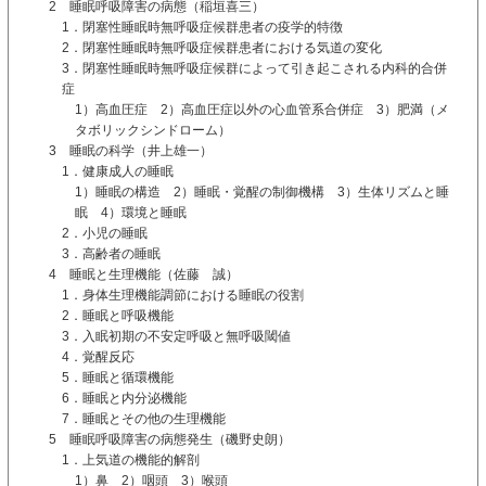
2 睡眠呼吸障害の病態（稲垣喜三）
1．閉塞性睡眠時無呼吸症候群患者の疫学的特徴
2．閉塞性睡眠時無呼吸症候群患者における気道の変化
3．閉塞性睡眠時無呼吸症候群によって引き起こされる内科的合併
症
1）高血圧症 2）高血圧症以外の心血管系合併症 3）肥満（メ
タボリックシンドローム）
3 睡眠の科学（井上雄一）
1．健康成人の睡眠
1）睡眠の構造 2）睡眠・覚醒の制御機構 3）生体リズムと睡
眠 4）環境と睡眠
2．小児の睡眠
3．高齢者の睡眠
4 睡眠と生理機能（佐藤 誠）
1．身体生理機能調節における睡眠の役割
2．睡眠と呼吸機能
3．入眠初期の不安定呼吸と無呼吸閾値
4．覚醒反応
5．睡眠と循環機能
6．睡眠と内分泌機能
7．睡眠とその他の生理機能
5 睡眠呼吸障害の病態発生（磯野史朗）
1．上気道の機能的解剖
1）鼻 2）咽頭 3）喉頭