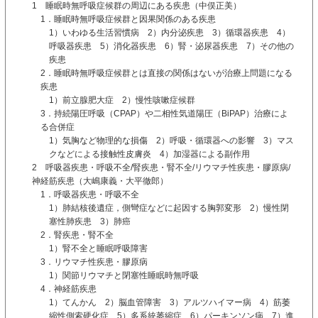
1 睡眠時無呼吸症候群の周辺にある疾患（中俣正美）
1．睡眠時無呼吸症候群と因果関係のある疾患
1）いわゆる生活習慣病 2）内分泌疾患 3）循環器疾患 4）
呼吸器疾患 5）消化器疾患 6）腎・泌尿器疾患 7）その他の
疾患
2．睡眠時無呼吸症候群とは直接の関係はないが治療上問題になる
疾患
1）前立腺肥大症 2）慢性咳嗽症候群
3．持続陽圧呼吸（CPAP）や二相性気道陽圧（BiPAP）治療によ
る合併症
1）気胸など物理的な損傷 2）呼吸・循環器への影響 3）マス
クなどによる接触性皮膚炎 4）加湿器による副作用
2 呼吸器疾患・呼吸不全/腎疾患・腎不全/リウマチ性疾患・膠原病/
神経筋疾患（大嶋康義・大平徹郎）
1．呼吸器疾患・呼吸不全
1）肺結核後遺症，側彎症などに起因する胸郭変形 2）慢性閉
塞性肺疾患 3）肺癌
2．腎疾患・腎不全
1）腎不全と睡眠呼吸障害
3．リウマチ性疾患・膠原病
1）関節リウマチと閉塞性睡眠時無呼吸
4．神経筋疾患
1）てんかん 2）脳血管障害 3）アルツハイマー病 4）筋萎
縮性側索硬化症 5）多系統萎縮症 6）パーキンソン病 7）進