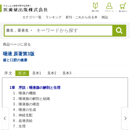
カテゴリ一覧
ランキング
新刊・これから出る本
雑誌
検索
商品ページに戻る
唾液 原著第3版
歯と口腔の健康
序 文
目 次
見本1
見本2
見本3
1章 序説：唾液腺の解剖と生理
1．唾液の機能
2．唾液腺の解剖と組織
3．唾液腺の構造
4．唾液の生成
5．神経支配
6．血液供給
7．生理