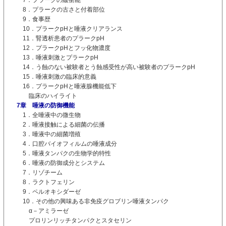
8．プラークの古さと付着部位
9．食事歴
10．プラークpHと唾液クリアランス
11．腎透析患者のプラークpH
12．プラークpHとフッ化物濃度
13．唾液刺激とプラークpH
14．う蝕のない被験者とう蝕感受性が高い被験者のプラークpH
15．唾液刺激の臨床的意義
16．プラークpHと唾液腺機能低下
臨床のハイライト
7章 唾液の防御機能
1．全唾液中の微生物
2．唾液接触による細菌の伝播
3．唾液中の細菌増殖
4．口腔バイオフィルムの唾液成分
5．唾液タンパクの生物学的特性
6．唾液の防御成分とシステム
7．リゾチーム
8．ラクトフェリン
9．ペルオキシダーゼ
10．その他の興味ある非免疫グロブリン唾液タンパク
α－アミラーゼ
プロリンリッチタンパクとスタセリン