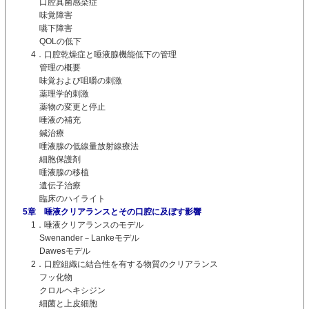
口腔真菌感染症
味覚障害
嚥下障害
QOLの低下
4．口腔乾燥症と唾液腺機能低下の管理
管理の概要
味覚および咀嚼の刺激
薬理学的刺激
薬物の変更と停止
唾液の補充
鍼治療
唾液腺の低線量放射線療法
細胞保護剤
唾液腺の移植
遺伝子治療
臨床のハイライト
5章 唾液クリアランスとその口腔に及ぼす影響
1．唾液クリアランスのモデル
Swenander－Lankeモデル
Dawesモデル
2．口腔組織に結合性を有する物質のクリアランス
フッ化物
クロルヘキシジン
細菌と上皮細胞