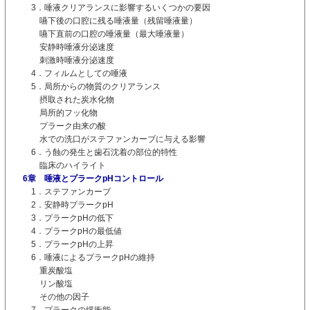
3．唾液クリアランスに影響するいくつかの要因
嚥下後の口腔に残る唾液量（残留唾液量）
嚥下直前の口腔の唾液量（最大唾液量）
安静時唾液分泌速度
刺激時唾液分泌速度
4．フィルムとしての唾液
5．局所からの物質のクリアランス
摂取された炭水化物
局所的フッ化物
プラーク由来の酸
水での洗口がステファンカーブに与える影響
6．う蝕の発生と歯石沈着の部位的特性
臨床のハイライト
6章 唾液とプラークpHコントロール
1．ステファンカーブ
2．安静時プラークpH
3．プラークpHの低下
4．プラークpHの最低値
5．プラークpHの上昇
6．唾液によるプラークpHの維持
重炭酸塩
リン酸塩
その他の因子
7．プラークの緩衝能