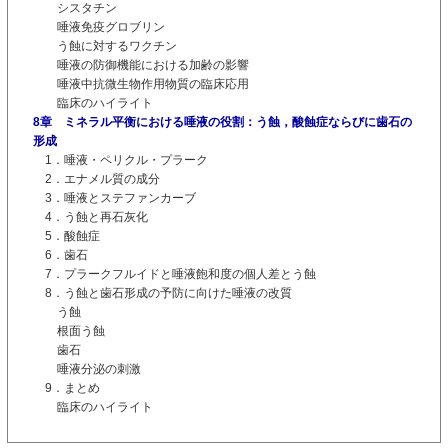
シスタチン
唾液免疫グロブリン
う蝕に対するワクチン
唾液の防御機能における加齢の影響
唾液中抗微生物作用物質の臨床応用
臨床のハイライト
8章 ミネラル平衡における唾液の役割：う蝕，酸蝕症ならびに歯石の
形成
1．唾液・ペリクル・プラーク
2．エナメル質の成分
3．唾液とステファンカーブ
4．う蝕と再石灰化
5．酸蝕症
6．歯石
7．プラークフルイドと唾液飽和度の個人差とう蝕
8．う蝕と歯石形成の予防に向けた唾液の改質
う蝕
根面う蝕
歯石
唾液分泌の刺激
9．まとめ
臨床のハイライト