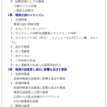
8．診断溶液としての唾液
う蝕のリスク評価
一般的な診断法
2章 唾液分泌のメカニズム
1．分泌刺激
唾液分泌の神経支配
2．セカンドメッセンジャー
3．サイクリックAMP合成酵素とサイクリックAMP
4．ホスホリパーゼC（PLC），イノシトール1,4,5三リン酸，カルシ
ウム
5．高分子物質
6．水と電解質
7．水チャネル
8．一方向性の分泌
9．水と電解質の分泌への薬理学的介入
3章 唾液分泌速度と成分に影響を及ぼす要因
1．安静時唾液
安静時唾液分泌速度に影響を及ぼす要因
2．刺激時唾液
刺激時唾液分泌速度に影響を及ぼす要因
唾液分泌速度と口腔の健康
口腔からの炭水化物のクリアランス
1日の総唾液分泌量
3．唾液の組成