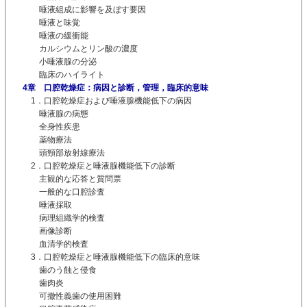
唾液組成に影響を及ぼす要因
唾液と味覚
唾液の緩衝能
カルシウムとリン酸の濃度
小唾液腺の分泌
臨床のハイライト
4章 口腔乾燥症：病因と診断，管理，臨床的意味
1．口腔乾燥症および唾液腺機能低下の病因
唾液腺の病態
全身性疾患
薬物療法
頭頸部放射線療法
2．口腔乾燥症と唾液腺機能低下の診断
主観的な応答と質問票
一般的な口腔診査
唾液採取
病理組織学的検査
画像診断
血清学的検査
3．口腔乾燥症と唾液腺機能低下の臨床的意味
歯のう蝕と侵食
歯肉炎
可撤性義歯の使用困難