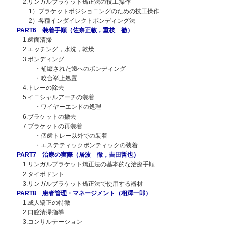
2.リンガルブラケット矯正法の技工操作
1）ブラケットポジショニングのための技工操作
2）各種インダイレクトボンディング法
PART6 装着手順（佐奈正敏，重枝 徹）
1.歯面清掃
2.エッチング，水洗，乾燥
3.ボンディング
・補綴された歯へのボンディング
・咬合挙上処置
4.トレーの除去
5.イニシャルアーチの装着
・ワイヤーエンドの処理
6.ブラケットの撤去
7.ブラケットの再装着
・個歯トレー以外での装着
・エステティックポンティックの装着
PART7 治療の実際（居波 徹，吉田哲也）
1.リンガルブラケット矯正法の基本的な治療手順
2.タイポドント
3.リンガルブラケット矯正法で使用する器材
PART8 患者管理・マネージメント（相澤一郎）
1.成人矯正の特徴
2.口腔清掃指導
3.コンサルテーション