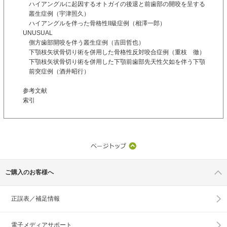
ハイアングルに起因するオトガイの後退と前歯部の開咬を呈する
叢生症例（宇津照久）
ハイアングルを伴った骨格性II級症例（相澤一郎）
UNUSUAL
側方歯部開咬を伴う叢生症例（吉田哲也）
下顎枝矢状骨切り術を併用した骨格性反対咬合症例（重枝 徹）
下顎枝矢状骨切り術を併用した下顎前歯部先天性欠如を伴う下顎
前突症例（酒井昭行）
参考文献
索引
ご購入のお客様へ
正誤表／補足情報
電子メディアサポート