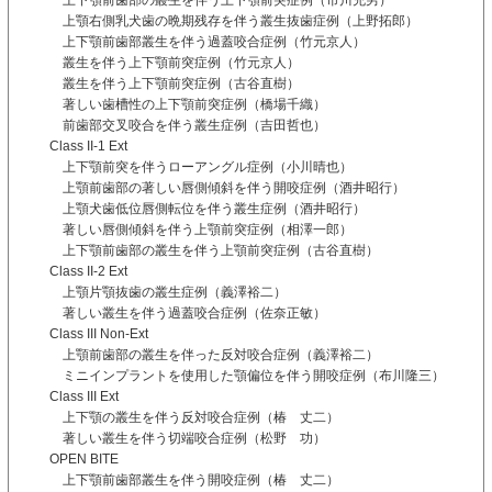
上顎右側乳犬歯の晩期残存を伴う叢生抜歯症例（上野拓郎）
上下顎前歯部叢生を伴う過蓋咬合症例（竹元京人）
叢生を伴う上下顎前突症例（竹元京人）
叢生を伴う上下顎前突症例（古谷直樹）
著しい歯槽性の上下顎前突症例（橋場千織）
前歯部交叉咬合を伴う叢生症例（吉田哲也）
Class II-1 Ext
上下顎前突を伴うローアングル症例（小川晴也）
上顎前歯部の著しい唇側傾斜を伴う開咬症例（酒井昭行）
上顎犬歯低位唇側転位を伴う叢生症例（酒井昭行）
著しい唇側傾斜を伴う上顎前突症例（相澤一郎）
上下顎前歯部の叢生を伴う上顎前突症例（古谷直樹）
Class II-2 Ext
上顎片顎抜歯の叢生症例（義澤裕二）
著しい叢生を伴う過蓋咬合症例（佐奈正敏）
Class III Non-Ext
上顎前歯部の叢生を伴った反対咬合症例（義澤裕二）
ミニインプラントを使用した顎偏位を伴う開咬症例（布川隆三）
Class III Ext
上下顎の叢生を伴う反対咬合症例（椿 丈二）
著しい叢生を伴う切端咬合症例（松野 功）
OPEN BITE
上下顎前歯部叢生を伴う開咬症例（椿 丈二）