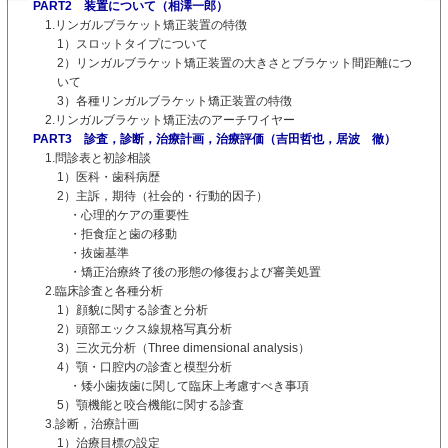
PART2 装置について（相澤一郎）
1.リンガルブラケット矯正装置の特徴
1）スロットタイプについて
2）リンガルブラケット矯正装置の大きさとブラケット間距離につ
いて
3）各種リンガルブラケット矯正装置の特徴
2.リンガルブラケット矯正法のアーチワイヤー
PART3 診査，診断，治療計画，治療評価（吉田哲也，居波 徹）
1.問診表と初診相談
1）医科・歯科病歴
2）主訴，期待（社会的・行動的因子）
・心理的ケアの重要性
・拒食症と歯の移動
・抜歯基準
・矯正治療終了後の形態の修復および審美処置
2.臨床診査と各種分析
1）顔貌に関する診査と分析
2）頭部エックス線規格写真分析
3）三次元分析（Three dimensional analysis）
4）顎・口腔内の診査と模型分析
・矮小歯抜歯に関して臨床上考慮すべき事項
5）顎機能と咬合機能に関する診査
3.診断，治療計画
1）治療目標の設定