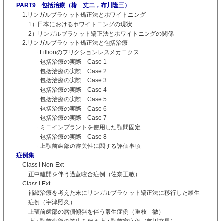
PART9 包括治療（椿 丈二，布川隆三）
1.リンガルブラケット矯正法とホワイトニング
1）日本におけるホワイトニングの現状
2）リンガルブラケット矯正法とホワイトニングの関係
2.リンガルブラケット矯正法と包括治療
・Fillionのフリクションレスメカニクス
包括治療の実際 Case 1
包括治療の実際 Case 2
包括治療の実際 Case 3
包括治療の実際 Case 4
包括治療の実際 Case 5
包括治療の実際 Case 6
包括治療の実際 Case 7
・ミニインプラントを使用した顎間固定
包括治療の実際 Case 8
・上顎前歯部の審美性に関する評価事項
症例集
Class I Non-Ext
正中離開を伴う過蓋咬合症例（佐奈正敏）
Class I Ext
補綴治療を考えた末にリンガルブラケット矯正法に移行した叢生
症例（宇津照久）
上顎前歯部の唇側傾斜を伴う叢生症例（重枝 徹）
上下顎前歯部の叢生を伴う上下顎前突症例（市川充男）