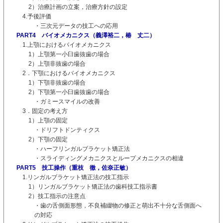
2）治療計画の立案，治療方針の設定
4.予後評価
・三次元データの技工への応用
PART4 バイオメカニクス（義澤裕二，椿 丈二）
1.上顎におけるバイオメカニクス
1）上顎第一小臼歯抜歯の場合
2）上顎非抜歯の場合
2．下顎におけるバイオメカニクス
1）下顎非抜歯の場合
2）下顎第一小臼歯抜歯の場合
・ガミースマイルの改善
3．固定の考え方
1）上顎の固定
・ドリフトドンティクス
2）下顎の固定
・ハーフリンガルブラケット矯正法
・スライディングメカニクスとループメカニクスの相違
PART5 技工操作（重枝 徹，佐奈正敏）
1.リンガルブラケット矯正法の技工指示
1）リンガルブラケット矯正法の歯科技工指示書
2）技工指示の注意点
・歯の舌側面形態，不良補綴物の修正と萌出不十分な舌側面へ
の対応