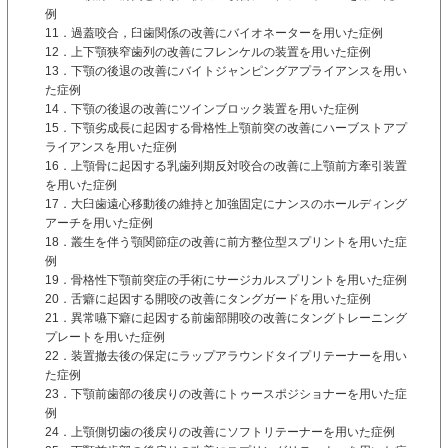
例
11．過蓋咬合，臼歯関係の改善にバイオネーターを用いた症例
12．上下顎狭窄歯列の改善にフレンケルの装置を用いた症例
13．下顎の後退の改善にバイトジャンピングアプライアンスを用い
た症例
14．下顎の後退の改善にツインブロック装置を用いた症例
15．下顎劣成長に起因する骨格性上顎前突の改善にハーブストアプ
ライアンスを用いた症例
16．上顎骨に起因する乳歯列期反対咬合の改善に上顎前方牽引装置
を用いた症例
17．大臼歯遠心移動後の維持と加強固定にナンスのホールディング
アーチを用いた症例
18．叢生を伴う顎関節症の改善に前方整位型スプリントを用いた症
例
19．骨格性下顎前突症の手術にサージカルスプリントを用いた症例
20．舌癖に起因する開咬の改善にタングガードを用いた症例
21．異常嚥下癖に起因する前歯部開咬の改善にタングトレーニング
プレートを用いた症例
22．装置撤去後の保定にラップアラウンドタイプリテーナーを用い
た症例
23．下顎前歯部の後戻りの改善にトゥースポジショナーを用いた症
例
24．上顎側切歯の後戻りの改善にソフトリテーナーを用いた症例