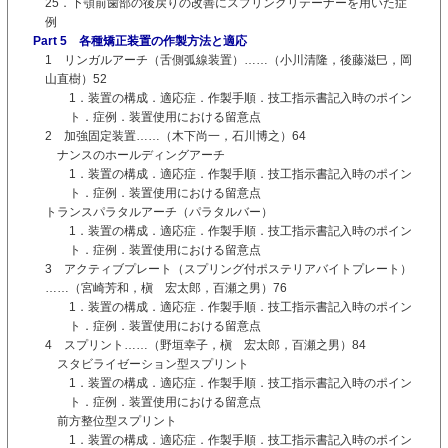
25．下顎前歯部の後戻りの改善にスプリングリテーナーを用いた症
例
Part 5 各種矯正装置の作製方法と適応
1 リンガルアーチ（舌側弧線装置）……（小川清隆，後藤滋巳，岡
山直樹）52
1．装置の構成．適応症．作製手順．技工指示書記入時のポイン
ト．症例．装置使用における留意点
2 加強固定装置……（木下尚一，石川博之）64
ナンスのホールディングアーチ
1．装置の構成．適応症．作製手順．技工指示書記入時のポイン
ト．症例．装置使用における留意点
トランスパラタルアーチ（パラタルバー）
1．装置の構成．適応症．作製手順．技工指示書記入時のポイン
ト．症例．装置使用における留意点
3 アクティブプレート（スプリング付ポステリアバイトプレート）
……（宮崎芳和，槇 宏太郎，百瀬之男）76
1．装置の構成．適応症．作製手順．技工指示書記入時のポイン
ト．症例．装置使用における留意点
4 スプリント……（野垣幸子，槇 宏太郎，百瀬之男）84
スタビライゼーション型スプリント
1．装置の構成．適応症．作製手順．技工指示書記入時のポイン
ト．症例．装置使用における留意点
前方整位型スプリント
1．装置の構成．適応症．作製手順．技工指示書記入時のポイン