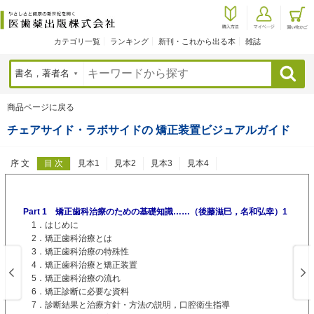
カテゴリ一覧
ランキング
新刊・これから出る本
雑誌
検索
商品ページに戻る
チェアサイド・ラボサイドの 矯正装置ビジュアルガイド
序 文
目 次
見本1
見本2
見本3
見本4
Part 1 矯正歯科治療のための基礎知識……（後藤滋巳，名和弘幸）1
1．はじめに
2．矯正歯科治療とは
3．矯正歯科治療の特殊性
4．矯正歯科治療と矯正装置
5．矯正歯科治療の流れ
6．矯正診断に必要な資料
7．診断結果と治療方針・方法の説明，口腔衛生指導