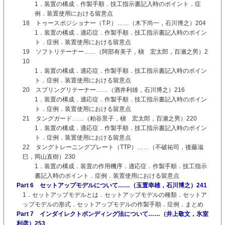
1．装置の構成．作製手順．技工指示書記入時のポイント．症
例．装置使用における留意点
18 トゥースポジショナー（T.P.）……（木下尚一，石川博之）204
1．装置の構成．適応症．作製手順．技工指示書記入時のポイン
ト．症例．装置使用における留意点
19 ソフトリテーナー……（阿部有美子，槇 宏太郎，百瀬之男）2
10
1．装置の構成．適応症．作製手順．技工指示書記入時のポイン
ト．症例．装置使用における留意点
20 スプリングリテーナー……（酒井利雄，石川博之）216
1．装置の構成．適応症．作製手順．技工指示書記入時のポイン
ト．症例．装置使用における留意点
21 タングガード……（粕谷景子，槇 宏太郎，百瀬之男）220
1．装置の構成．適応症．作製手順．技工指示書記入時のポイン
ト．症例．装置使用における留意点
22 タングトレーニングプレート（TTP）……（不破祐司，後藤滋
巳，岡山直樹）230
1．装置の構成．装置の作用機序．適応症．作製手順．技工指示
書記入時のポイント．症例．装置使用における留意点
Part 6 セットアップモデルについて……（玉置幸雄，石川博之）241
1．セットアップモデルとは．セットアップモデルの種類．セットア
ップモデルの形式．セットアップモデルの作製手順．症例．まとめ
Part 7 インダイレクトボンディング法について……（井上敬文，氷室
利彦）253