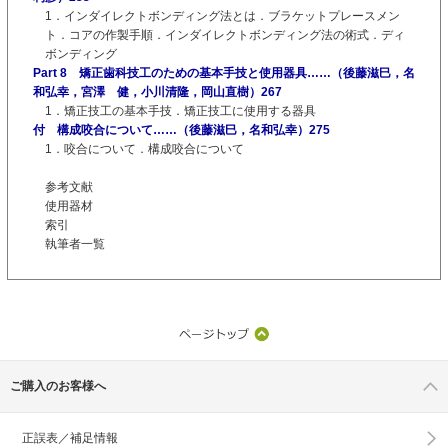
1．インダイレクトボンディング法とは．ブラケットプレースメン
ト．コアの作製手順．インダイレクトボンディング法の術式．ディ
ボンディング
Part 8 矯正歯科技工のための基本手技と使用器具……（後藤滋巳，名
和弘幸，宮澤 健，小川清隆，岡山直樹）267
1．矯正技工の基本手技．矯正技工に使用する器具
付 構成咬合について……（後藤滋巳，名和弘幸）275
1．咬合について．構成咬合について
参考文献
使用器材
索引
執筆者一覧
ご購入のお客様へ
正誤表／補足情報