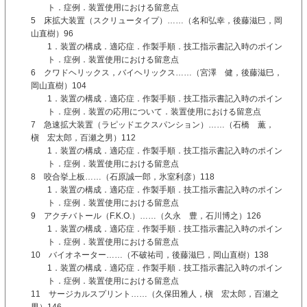
ト．症例．装置使用における留意点
5 床拡大装置（スクリュータイプ）……（名和弘幸，後藤滋巳，岡
山直樹）96
1．装置の構成．適応症．作製手順．技工指示書記入時のポイン
ト．症例．装置使用における留意点
6 クワドヘリックス，バイヘリックス……（宮澤 健，後藤滋巳，
岡山直樹）104
1．装置の構成．適応症．作製手順．技工指示書記入時のポイン
ト．症例．装置の応用について．装置使用における留意点
7 急速拡大装置（ラピッドエクスパンション）……（石橋 薫，
槇 宏太郎，百瀬之男）112
1．装置の構成．適応症．作製手順．技工指示書記入時のポイン
ト．症例．装置使用における留意点
8 咬合挙上板……（石原誠一郎，氷室利彦）118
1．装置の構成．適応症．作製手順．技工指示書記入時のポイン
ト．症例．装置使用における留意点
9 アクチバトール（F.K.O.）……（久永 豊，石川博之）126
1．装置の構成．適応症．作製手順．技工指示書記入時のポイン
ト．症例．装置使用における留意点
10 バイオネーター……（不破祐司，後藤滋巳，岡山直樹）138
1．装置の構成．適応症．作製手順．技工指示書記入時のポイン
ト．症例．装置使用における留意点
11 サージカルスプリント……（久保田雅人，槇 宏太郎，百瀬之
男）146