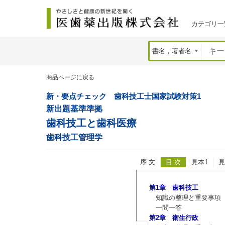
カテゴリ一
商品ページに戻る
新・要点チェック 歯科技工士国家試験対策1
新出題基準準拠
歯科技工と歯科医療
歯科技工管理学
序 文
目 次
見本1
見
第1章 歯科技工
道府県単位で実施されていたが，歯科技工
知識の整理と重要事項
を思い返してみると，歯科技工関係者にと
一問一答
意を表します．
第2章 衛生行政