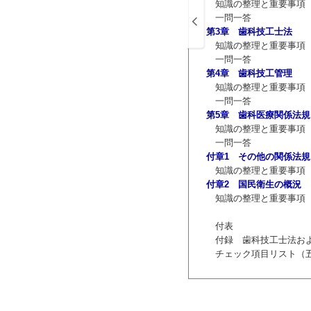
たり前のことのように感じられるかもし
知識の整理と重要事項
一問一答
移行しました．これによって，各学校にお
第3章 歯科技工士法
知識の整理と重要事項
に，1986年からの「注解歯科技工士国家
一問一答
第1版～第2版）」，2012年からの
第4章 歯科技工管理
ーズの内容を一新して刊行するものです．
知識の整理と重要事項
ん，日々の学習においても知識の整埋が
一問一答
で，より効率的な学習が可能となるよう
第5章 歯科医療関係法規
知識の整理と重要事項
生の役に立つことを期待してやみませ
一問一答
付章1 その他の関係法規
知識の整理と重要事項
付章2 国民衛生の概況
知識の整理と重要事項
付表
付録 歯科技工士法お
チェック項目リスト（