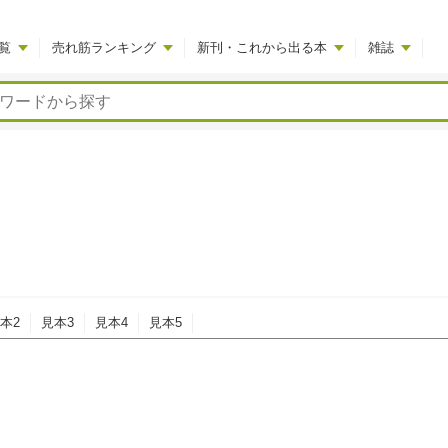
覧
売れ筋ランキング
新刊・これから出る本
雑誌
本2
見本3
見本4
見本5