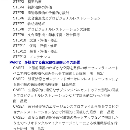
STEP3 初期治療
STEP4 初期治療の評価
STEP5 歯冠修復物の予備的な設計
STEP6 支台歯形成とプロビジョナルレストレーション
STEP7 軟組織処置
STEP8 プロビジョナルレストレーションの評価
STEP9 支台歯形成・印象採得・咬合採得
STEP10 試適・評価・修正
STEP11 仮着・評価・修正
STEP12 装着・評価・修正
STEP13 メンテナンス
PART2 多様化する歯冠修復治療とその処置
CASE1 上顎前歯部のわずかな空隙を数個のポーセレンラミネート
ベニア的な修復物を組み合わせて回復した症例 南 昌宏
CASE2 矯正治療とボンディッドポーセレンレストレーションによ
る最小限の歯冠修復治療症例 日高豊彦
CASE3 生物学的に適切なサブジンジバルカントゥアの形態の回復
をプロビジョナルレストレーションなどで計画的に行った症例
南 昌宏
CASE4 歯冠修復物のエマージェンスプロファイル形態をプロビジ
ョナルレストレーションなどで計画的に回復した症例 南 昌宏
CASE5 高度な歯肉退縮を歯冠形態のモックアップなどで設計した
うえでペリオドンタルマイクロサージェリーによる軟組織移植を行
った症例 南 昌宏