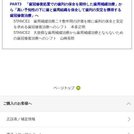
PART3 「歯冠修復処置での歯列の保全を期待した歯周補綴治療」か
ら「高い予知性の下に歯と歯周組織を保全して歯列の安定を獲得する
歯冠修復治療」へ
STANCE1 歯周補綴治療二十数年間の評価を糧に歯列の保全と安定
を求める歯冠修復治療へのシフト 本多正明
STANCE2 大規模な歯周補綴治療から歯周補綴治療とならないため
の歯冠修復治療へのシフト 山崎長郎
ご購入のお客様へ
正誤表／補足情報