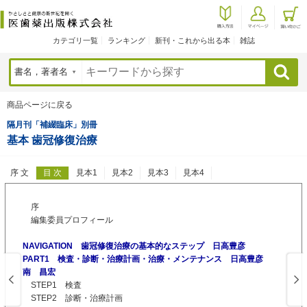
カテゴリ一覧
ランキング
新刊・これから出る本
雑誌
検索
商品ページに戻る
隔月刊「補綴臨床」別冊
基本 歯冠修復治療
序 文
目 次
見本1
見本2
見本3
見本4
序
編集委員プロフィール
NAVIGATION 歯冠修復治療の基本的なステップ 日高豊彦
PART1 検査・診断・治療計画・治療・メンテナンス 日高豊彦
南 昌宏
STEP1 検査
STEP2 診断・治療計画