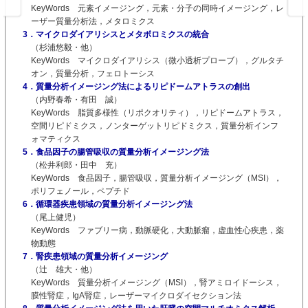
KeyWords 元素イメージング，元素・分子の同時イメージング，レ
ーザー質量分析法，メタロミクス
3．マイクロダイアリシスとメタボロミクスの統合
（杉浦悠毅・他）
KeyWords マイクロダイアリシス（微小透析プローブ），グルタチ
オン，質量分析，フェロトーシス
4．質量分析イメージング法によるリピドームアトラスの創出
（内野春希・有田 誠）
KeyWords 脂質多様性（リポクオリティ），リピドームアトラス，
空間リピドミクス，ノンターゲットリピドミクス，質量分析インフ
ォマティクス
5．食品因子の腸管吸収の質量分析イメージング法
（松井利郎・田中 充）
KeyWords 食品因子，腸管吸収，質量分析イメージング（MSI），
ポリフェノール，ペプチド
6．循環器疾患領域の質量分析イメージング法
（尾上健児）
KeyWords ファブリー病，動脈硬化，大動脈瘤，虚血性心疾患，薬
物動態
7．腎疾患領域の質量分析イメージング
（辻 雄大・他）
KeyWords 質量分析イメージング（MSI），腎アミロイドーシス，
膜性腎症，IgA腎症，レーザーマイクロダイセクション法