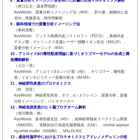
8．質量分析イメージング法を用いた肝臓の空間マルチオミクス解析
（井口公太・波多野悦朗）
KeyWords 質量分析イメージング法（MSI），肝小葉，細胞内と血
管内，死後変化，時空間解析
9．眼科領域での質量分析イメージング法
（奥村直毅）
KeyWords フックス角膜内皮ジストロフィ（FECD），角膜内皮，
デスメ膜，マトリックス支援レーザー脱離イオン化法（MALDI），
質量分析イメージング（MSI）
10．アミロイドβの毒性配座理論に基づくオリゴマーモデルの合成と構
造機能解析
（入江一浩）
KeyWords アミロイドβタンパク質（Aβ），オリゴマー，毒性配
座，イオンモビリティー質量分析法（IM-MS）
11．神経変性疾患のプロテオミクス
（朴 洪宣）
KeyWords 神経変性疾患，タウ，αシヌクレイン，質量分析，質量
分析イメージング，バイオマーカー
12．神経免疫疾患のヒト脳プロテオーム解析
（池川雅哉・他）
KeyWords 多発性硬化症（MS），視神経脊髄炎スペクトラム障害
（NMOSD），実験的自己免疫性脳脊髄炎（EAE），normal appeari
ng white matter（NAWM），MALDI-IHC
13．虚血性脳卒中におけるプロテオミクスとアドレノメデュリンの役