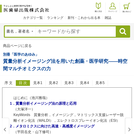
カテゴリ一覧
ランキング
新刊・これから出る本
雑誌
検索
商品ページに戻る
別冊「医学のあゆみ」
質量分析イメージング法を用いた創薬・医学研究――時空
間マルチオミクスの力
序 文
目 次
見本1
見本2
見本3
見本4
見本5
はじめに（池川雅哉）
1．質量分析イメージング法の原理と応用
（大塚洋一）
KeyWords 質量分析，イメージング，マトリックス支援レーザー脱
離イオン化法（MALDI），エレクトロスプレーイオン化法（ESI）
2．メタロミクスに向けた高速・高感度イメージング
（平田岳史・山下修司）