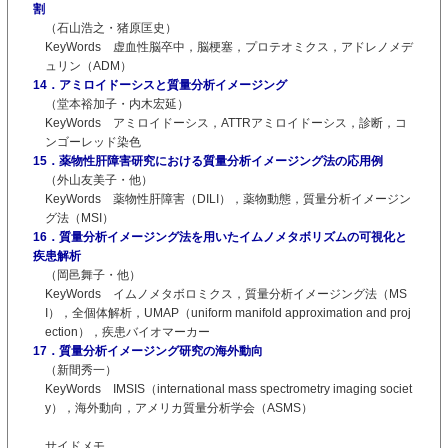
割
（石山浩之・猪原匡史）
KeyWords 虚血性脳卒中，脳梗塞，プロテオミクス，アドレノメデ
ュリン（ADM）
14．アミロイドーシスと質量分析イメージング
（堂本裕加子・内木宏延）
KeyWords アミロイドーシス，ATTRアミロイドーシス，診断，コ
ンゴーレッド染色
15．薬物性肝障害研究における質量分析イメージング法の応用例
（外山友美子・他）
KeyWords 薬物性肝障害（DILI），薬物動態，質量分析イメージン
グ法（MSI）
16．質量分析イメージング法を用いたイムノメタボリズムの可視化と
疾患解析
（岡邑舞子・他）
KeyWords イムノメタボロミクス，質量分析イメージング法（MS
I），全個体解析，UMAP（uniform manifold approximation and proj
ection），疾患バイオマーカー
17．質量分析イメージング研究の海外動向
（新間秀一）
KeyWords IMSIS（international mass spectrometry imaging societ
y），海外動向，アメリカ質量分析学会（ASMS）
サイドメモ