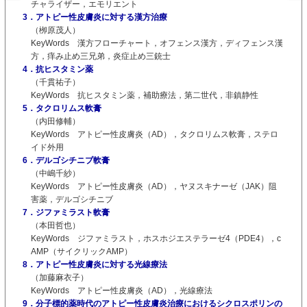
チャライザー，エモリエント
3．アトピー性皮膚炎に対する漢方治療
（栁原茂人）
KeyWords 漢方フローチャート，オフェンス漢方，ディフェンス漢
方，痒み止め三兄弟，炎症止め三銃士
4．抗ヒスタミン薬
（千貫祐子）
KeyWords 抗ヒスタミン薬，補助療法，第二世代，非鎮静性
5．タクロリムス軟膏
（内田修輔）
KeyWords アトピー性皮膚炎（AD），タクロリムス軟膏，ステロ
イド外用
6．デルゴシチニブ軟膏
（中嶋千紗）
KeyWords アトピー性皮膚炎（AD），ヤヌスキナーゼ（JAK）阻
害薬，デルゴシチニブ
7．ジファミラスト軟膏
（本田哲也）
KeyWords ジファミラスト，ホスホジエステラーゼ4（PDE4），c
AMP（サイクリックAMP）
8．アトピー性皮膚炎に対する光線療法
（加藤麻衣子）
KeyWords アトピー性皮膚炎（AD），光線療法
9．分子標的薬時代のアトピー性皮膚炎治療におけるシクロスポリンの