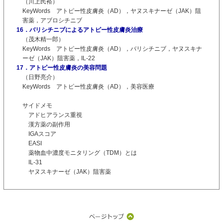
（川上民裕）
KeyWords アトピー性皮膚炎（AD），ヤヌスキナーゼ（JAK）阻
害薬，アブロシチニブ
16．バリシチニブによるアトピー性皮膚炎治療
（茂木精一郎）
KeyWords アトピー性皮膚炎（AD），バリシチニブ，ヤヌスキナ
ーゼ（JAK）阻害薬，IL-22
17．アトピー性皮膚炎の美容問題
（日野亮介）
KeyWords アトピー性皮膚炎（AD），美容医療
サイドメモ
アドヒアランス重視
漢方薬の副作用
IGAスコア
EASI
薬物血中濃度モニタリング（TDM）とは
IL-31
ヤヌスキナーゼ（JAK）阻害薬