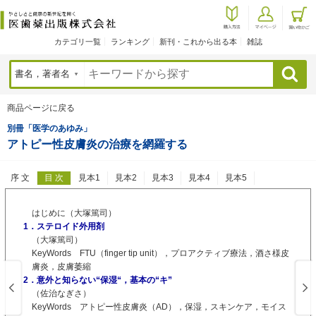
カテゴリ一覧
ランキング
新刊・これから出る本
雑誌
検索
商品ページに戻る
別冊「医学のあゆみ」
アトピー性皮膚炎の治療を網羅する
序 文
目 次
見本1
見本2
見本3
見本4
見本5
はじめに（大塚篤司）
1．ステロイド外用剤
（大塚篤司）
KeyWords FTU（finger tip unit），プロアクティブ療法，酒さ様皮
膚炎，皮膚萎縮
2．意外と知らない“保湿“，基本の“キ”
（佐治なぎさ）
KeyWords アトピー性皮膚炎（AD），保湿，スキンケア，モイス