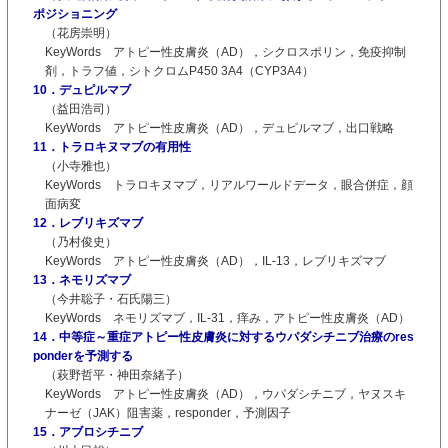
ポジショニング
（花房崇明）
KeyWords アトピー性皮膚炎（AD），シクロスポリン，免疫抑制
剤，トラフ値，シトクロムP450 3A4（CYP3A4）
10．デュピルマブ
（益田浩司）
KeyWords アトピー性皮膚炎（AD），デュピルマブ，出口戦略
11．トラロキヌマブの有用性
（小寺雅也）
KeyWords トラロキヌマブ，リアルワールドデータ，眼合併症，顔
面病変
12．レブリキズマブ
（乃村俊史）
KeyWords アトピー性皮膚炎（AD），IL-13，レブリキズマブ
13．ネモリズマブ
（今井聡子・石氏陽三）
KeyWords ネモリズマブ，IL-31，痒み，アトピー性皮膚炎（AD）
14．中等症～重症アトピー性皮膚炎に対するウパダシチニブ治療のres
ponderを予測する
（萩野哲平・神田奈緒子）
KeyWords アトピー性皮膚炎（AD），ウパダシチニブ，ヤヌスキ
ナーゼ（JAK）阻害薬，responder，予測因子
15．アブロシチニブ