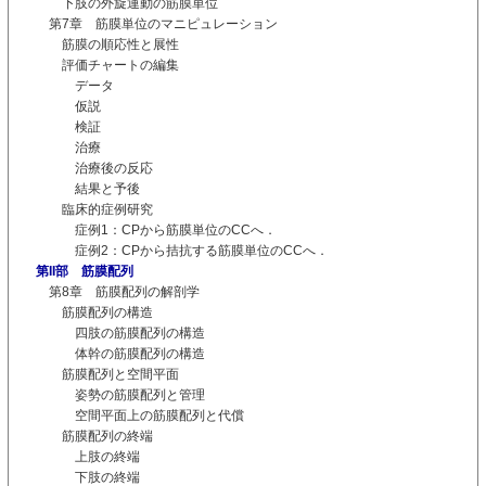
下肢の外旋運動の筋膜単位
第7章 筋膜単位のマニピュレーション
筋膜の順応性と展性
評価チャートの編集
データ
仮説
検証
治療
治療後の反応
結果と予後
臨床的症例研究
症例1：CPから筋膜単位のCCへ．
症例2：CPから拮抗する筋膜単位のCCへ．
第II部 筋膜配列
第8章 筋膜配列の解剖学
筋膜配列の構造
四肢の筋膜配列の構造
体幹の筋膜配列の構造
筋膜配列と空間平面
姿勢の筋膜配列と管理
空間平面上の筋膜配列と代償
筋膜配列の終端
上肢の終端
下肢の終端