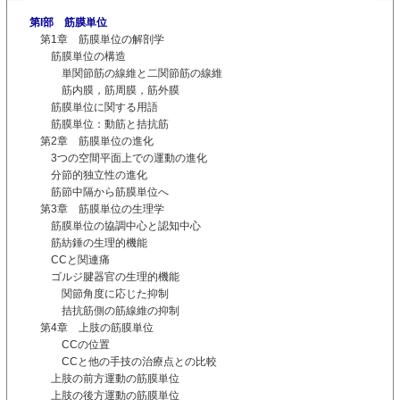
第I部 筋膜単位
第1章 筋膜単位の解剖学
筋膜単位の構造
単関節筋の線維と二関節筋の線維
筋内膜，筋周膜，筋外膜
筋膜単位に関する用語
筋膜単位：動筋と拮抗筋
第2章 筋膜単位の進化
3つの空間平面上での運動の進化
分節的独立性の進化
筋節中隔から筋膜単位へ
第3章 筋膜単位の生理学
筋膜単位の協調中心と認知中心
筋紡錘の生理的機能
CCと関連痛
ゴルジ腱器官の生理的機能
関節角度に応じた抑制
拮抗筋側の筋線維の抑制
第4章 上肢の筋膜単位
CCの位置
CCと他の手技の治療点との比較
上肢の前方運動の筋膜単位
上肢の後方運動の筋膜単位