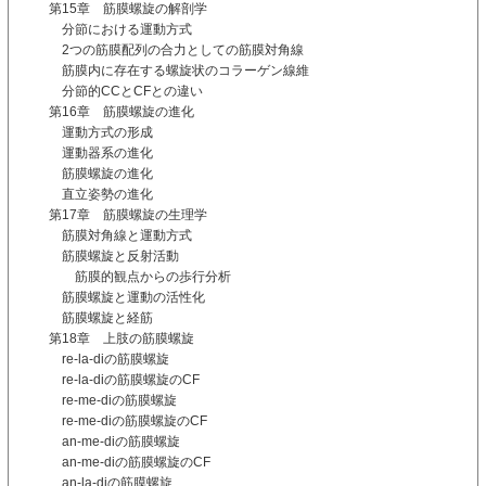
第15章 筋膜螺旋の解剖学
分節における運動方式
2つの筋膜配列の合力としての筋膜対角線
筋膜内に存在する螺旋状のコラーゲン線維
分節的CCとCFとの違い
第16章 筋膜螺旋の進化
運動方式の形成
運動器系の進化
筋膜螺旋の進化
直立姿勢の進化
第17章 筋膜螺旋の生理学
筋膜対角線と運動方式
筋膜螺旋と反射活動
筋膜的観点からの歩行分析
筋膜螺旋と運動の活性化
筋膜螺旋と経筋
第18章 上肢の筋膜螺旋
re-la-diの筋膜螺旋
re-la-diの筋膜螺旋のCF
re-me-diの筋膜螺旋
re-me-diの筋膜螺旋のCF
an-me-diの筋膜螺旋
an-me-diの筋膜螺旋のCF
an-la-diの筋膜螺旋