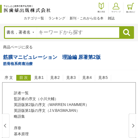
カテゴリ一覧
ランキング
新刊・これから出る本
雑誌
検索
商品ページに戻る
筋膜マニピュレーション 理論編 原著第2版
筋骨格系疼痛治療
序 文
目 次
見本1
見本2
見本3
見本4
見本5
訳者一覧
監訳者の序文（小川大輔）
英語版第2版の序文（WARREN I.HAMMER）
英語版第1版の序文（J.V.BASMAJIAN）
略語集
序章
基本原理