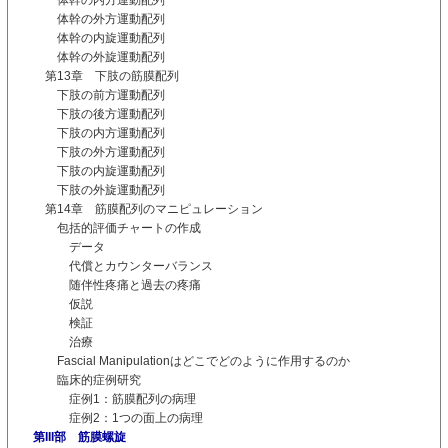
体幹の外方運動配列
体幹の内旋運動配列
体幹の外旋運動配列
第13章 下肢の筋膜配列
下肢の前方運動配列
下肢の後方運動配列
下肢の内方運動配列
下肢の外方運動配列
下肢の内旋運動配列
下肢の外旋運動配列
第14章 筋膜配列のマニピュレーション
包括的評価チャートの作成
データ
代償とカウンターバランス
随伴性疼痛と過去の疼痛
仮説
検証
治療
Fascial Manipulationはどこでどのように作用するのか
臨床的症例研究
症例1：筋膜配列の病理
症例2：1つの面上の病理
第III部 筋膜螺旋