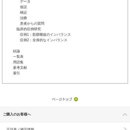
データ
仮説
検証
治療
患者からの質問
臨床的症例研究
症例1：筋膜螺旋のインバランス
症例2：全身的なインバランス
結論
一覧表
用語集
参考文献
索引
ご購入のお客様へ
正誤表／補足情報