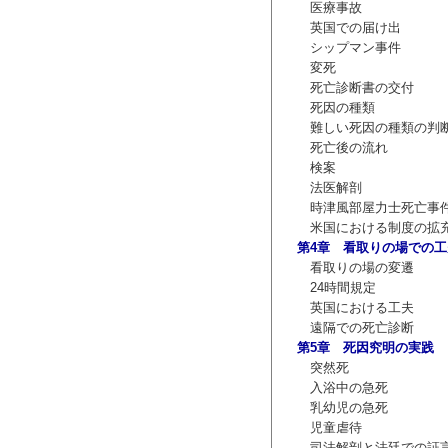
医療事故
英国での届け出
シップマン事件
変死
死亡診断書の交付
死因の種類
難しい死因の種類の判
死亡後の流れ
検案
法医解剖
時津風部屋力士死亡事
米国における制度の拡
第4章 看取りの場での工
看取りの場の変遷
24時間規定
英国における工夫
遠隔での死亡診断
第5章 死因究明の実践
突然死
入浴中の急死
乳幼児の急死
児童虐待
司法解剖と法廷での証