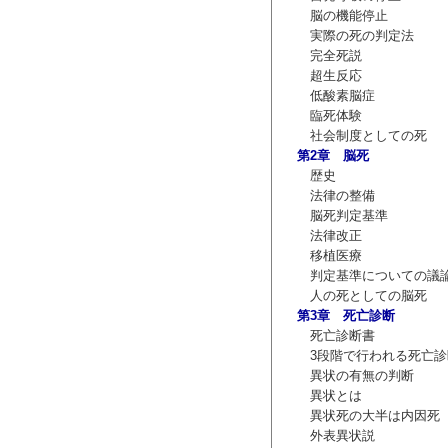
脳の機能停止
実際の死の判定法
完全死説
超生反応
低酸素脳症
臨死体験
社会制度としての死
第2章 脳死
歴史
法律の整備
脳死判定基準
法律改正
移植医療
判定基準についての議
人の死としての脳死
第3章 死亡診断
死亡診断書
3段階で行われる死亡診
異状の有無の判断
異状とは
異状死の大半は内因死
外表異状説