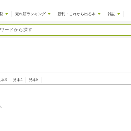
覧
売れ筋ランキング
新刊・これから出る本
雑誌
見本3
見本4
見本5
死