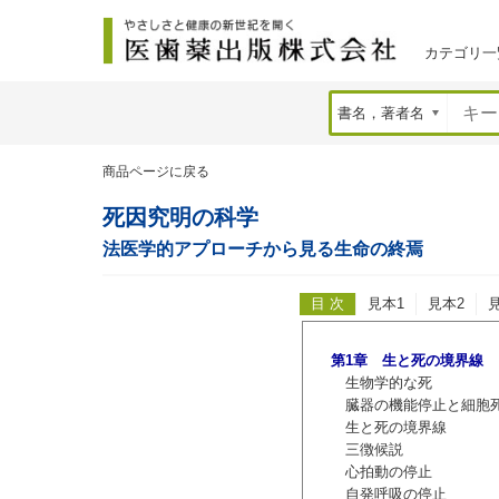
カテゴリ一
商品ページに戻る
死因究明の科学
法医学的アプローチから見る生命の終焉
目 次
見本1
見本2
第1章 生と死の境界線
生物学的な死
臓器の機能停止と細胞
生と死の境界線
三徴候説
心拍動の停止
自発呼吸の停止