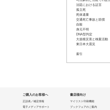
法廷における証言
孤立死
死体遺棄
交通死亡事故と賠償
自殺
身元不明
DNA型判定
大規模災害と検案活動
東日本大震災
索引
ご購入のお客様へ
書店様向け
正誤表／補足情報
マイリスト印刷機能
電子メディアサポート
ブックフェアのご案内