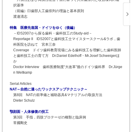
択基準
（前編）臼歯部人工歯排列の理論と基本原則
渡邉清志
特集 医療先進国・ドイツをゆく（後編）
－IDS2007から探る歯科・歯科技工のStudy-aid－
Reportage II IDS2007と歯科技工士マイスタースクール&ラボ，歯
科医院を訪ねて 宮本三奈
Coverage ドイツ歯科教育現場にみる歯科技工を理解した歯科医師
と歯科技工士の育て方 Dr.Daniel Edelhoff・Mr.Josef Schweigerほ
か
Doctor Interview 歯科医療制度“大改革”後のドイツ歯科界 Dr.Jürge
n Weitkamp
Serial Articles
NAT～自然に適ったワックスアップテクニック～
第8回 NATの前準備と補助器具&マテリアルの取扱方法
Dieter Schulz
顎顔面・人体修復の技工
第3回 手指，四肢プロテーゼの種類と臨床例
常國剛史