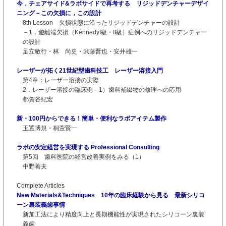
今，チェアサイド&ラボサイドで再考する リジッドデンチャーデザイ
ニング－この欠損に，この設計
8th Lesson 欠損状態に沿ったリジッドデンチャーの設計
－1．遊離端欠損（KennedyI級・II級）症例へのリジッドデンチャー
の設計
足立敏行・林 尚史・武藤晋也・安井雄一
レーザーが拓く21世紀型歯科技工 レーザー溶接入門
第4章：レーザー溶接の実際
2．レーザー溶接の臨床例－1）歯科補綴物の修理への応用
都賀谷紀宏
新・100円からできる！簡単・便利なラボアイテム製作
玉置博規・桐萱賢一
ラボの安定経営を実現する Professional Consulting
第5回 歯科医院の経営改善実例をみる（1）
中野善夫
Complete Articles
New Materials&Techniques 10年の臨床経験から見る 最新シリコ
ーン裏装義歯事情
新加工法により精度向上と長期機能性が実現されたシリコーン裏装
義歯