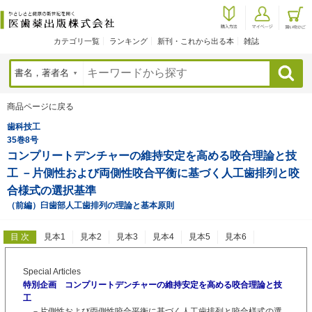
カテゴリ一覧
ランキング
新刊・これから出る本
雑誌
検索
商品ページに戻る
歯科技工
35巻8号
コンプリートデンチャーの維持安定を高める咬合理論と技
工 －片側性および両側性咬合平衡に基づく人工歯排列と咬
合様式の選択基準
（前編）臼歯部人工歯排列の理論と基本原則
目 次
見本1
見本2
見本3
見本4
見本5
見本6
Special Articles
特別企画 コンプリートデンチャーの維持安定を高める咬合理論と技
工
－片側性および両側性咬合平衡に基づく人工歯排列と咬合様式の選