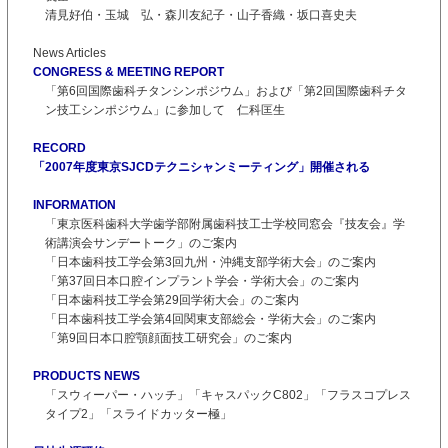
清見好伯・玉城 弘・森川友紀子・山子香織・坂口喜史夫
News Articles
CONGRESS & MEETING REPORT
「第6回国際歯科チタンシンポジウム」および「第2回国際歯科チタ
ン技工シンポジウム」に参加して 仁科匡生
RECORD
「2007年度東京SJCDテクニシャンミーティング」開催される
INFORMATION
「東京医科歯科大学歯学部附属歯科技工士学校同窓会『技友会』学
術講演会サンデートーク」のご案内
「日本歯科技工学会第3回九州・沖縄支部学術大会」のご案内
「第37回日本口腔インプラント学会・学術大会」のご案内
「日本歯科技工学会第29回学術大会」のご案内
「日本歯科技工学会第4回関東支部総会・学術大会」のご案内
「第9回日本口腔顎顔面技工研究会」のご案内
PRODUCTS NEWS
「スウィーパー・ハッチ」「キャスパックC802」「フラスコプレス
タイプ2」「スライドカッター極」