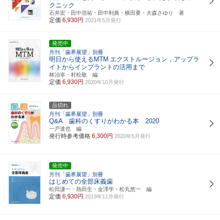
クニック
石井宏・田中浩祐・田中利典・横田要・大森さゆり 著
定価
6,930円
2021年5月発行
発売中
月刊「歯界展望」別冊
明日から使えるMTM
エクストルージョン，アップラ
イトからインプラントの活用まで
林治幸・村松敬 編
定価
6,930円
2020年10月発行
品切れ
月刊「歯界展望」別冊
Q&A 歯科のくすりがわかる本 2020
一戸達也 編
発行時参考価格
6,300円
2020年5月発行
発売中
月刊「歯界展望」別冊
はじめての全部床義歯
松田謙一・熱田生・金澤学・松丸悠一 編
定価
6,930円
2019年11月発行