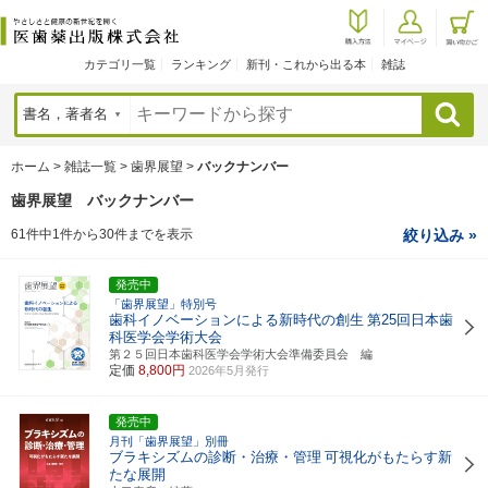
カテゴリ一覧
ランキング
新刊・これから出る本
雑誌
検索
ホーム
>
雑誌一覧
>
歯界展望
>
バックナンバー
歯界展望 バックナンバー
61件中1件から30件までを表示
絞り込み »
発売中
「歯界展望」特別号
歯科イノベーションによる新時代の創生
第25回日本歯
科医学会学術大会
第２５回日本歯科医学会学術大会準備委員会 編
定価
8,800円
2026年5月発行
発売中
月刊「歯界展望」別冊
ブラキシズムの診断・治療・管理
可視化がもたらす新
たな展開