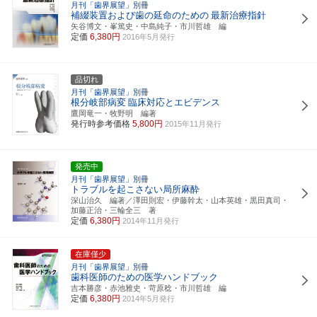
月刊「歯界展望」別冊
補綴装置および歯の延命のための
最新治療指針
矢谷博文・峯篤史・中島純子・市川哲雄 編
定価
6,380円
2016年5月発行
品切れ
月刊「歯界展望」別冊
根分岐部病変
臨床対応とエビデンス
鷹岡竜一・牧野明 編著
発行時参考価格
5,800円
2015年11月発行
発売中
月刊「歯界展望」別冊
トラブルを起こさない局所麻酔
深山治久 編著／澤田則宏・伊藤幹太・山本英雄・黒田真司・
加藤正治・三輪全三 著
定価
6,380円
2014年11月発行
在庫僅少
月刊「歯界展望」別冊
歯科医師のための医学ハンドブック
吉本勝彦・赤池雅史・苛原稔・市川哲雄 編
定価
6,380円
2014年5月発行