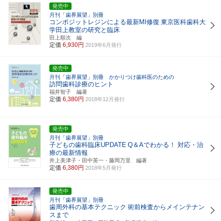
発売中
月刊「歯界展望」別冊
コンポジットレジンによる最新MI修復
東京医科歯科大
学田上教室の研究と臨床
田上順次 編
定価
6,930円
2019年6月発行
発売中
月刊「歯界展望」別冊 かかりつけ歯科医のための
訪問歯科診療のヒント
福井智子 編著
定価
6,380円
2018年12月発行
発売中
月刊「歯界展望」別冊
子どもの歯科臨床UPDATE
Q＆Aでわかる！ 対応・治
療の最新情報
井上美津子・田中英一・藤岡万里 編著
定価
6,380円
2018年5月発行
発売中
月刊「歯界展望」別冊
歯周外科の基本テクニック
術前検査からメインテナン
スまで