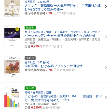
歯界展望 143巻3号
クラック・歯根破折
―人生100年時代，予防歯科が進
む時代に増える悩みの種―
発行時参考価格
2,900円
2024年3月発行
発売中
月刊「歯界展望」別冊 よく噛めて，長持ちし，修理しやすい
パーシャルデンチャー
長期経過症例からの再評価
黒田昌彦・法花堂治・齊藤秋人・壬生秀明・長野泰弘・吉野浩
一 編著
定価
6,930円
2023年11月発行
品切れ
歯界展望 142巻4号
歯科医療における3Dプリンターの可能性
発行時参考価格
2,700円
2023年10月発行
発売中
月刊「歯界展望」別冊
子どもの口腔機能発達不全症UPDATE
口腔習癖・食べ
方・食生活指導を含めたアプローチ
土岐志麻・新谷誠康 編著
定価
6,930円
2023年5月発行