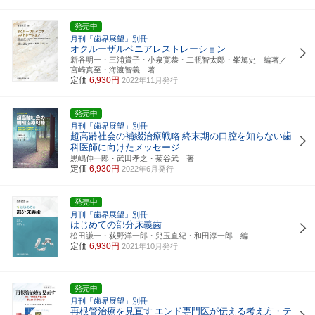
発売中
月刊「歯界展望」別冊
オクルーザルベニアレストレーション
新谷明一・三浦賞子・小泉寛恭・二瓶智太郎・峯篤史 編著／
宮崎真至・海渡智義 著
定価
6,930円
2022年11月発行
発売中
月刊「歯界展望」別冊
超高齢社会の補綴治療戦略
終末期の口腔を知らない歯
科医師に向けたメッセージ
黒嶋伸一郎・武田孝之・菊谷武 著
定価
6,930円
2022年6月発行
発売中
月刊「歯界展望」別冊
はじめての部分床義歯
松田謙一・荻野洋一郎・兒玉直紀・和田淳一郎 編
定価
6,930円
2021年10月発行
発売中
月刊「歯界展望」別冊
再根管治療を見直す
エンド専門医が伝える考え方・テ