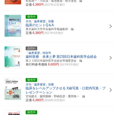
和泉雄一・小田茂・菊池重成・秋月達也 編
定価
6,380円
2017年12月発行
発売中
月刊「歯界展望」別冊
臨床のヒントQ＆A
東京歯科大学学会歯科学報編集部 編
定価
6,380円
2017年6月発行
品切れ
「歯界展望」特別号
歯科医療 未来と夢
第23回日本歯科医学会総会
第２３回日本歯科医学会総会準備委員会 編
発行時参考価格
6,600円
2017年5月発行
発売中
月刊「歯界展望」別冊
臨床をレベルアップさせる
X線写真・口腔内写真・プ
レゼンテーション
宮地建夫・藤関雅嗣・野嶋昌彦・鷹岡竜一 編
定価
6,380円
2016年12月発行
発売中