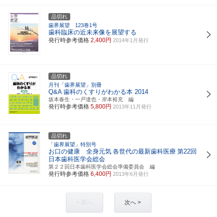
品切れ
歯界展望 123巻1号
歯科臨床の近未来像を展望する
発行時参考価格
2,400円
2014年1月発行
品切れ
月刊「歯界展望」別冊
Q&A 歯科のくすりがわかる本 2014
坂本春生・一戸達也・岸本裕充 編
発行時参考価格
5,800円
2013年11月発行
品切れ
「歯界展望」特別号
お口の健康 全身元気
各世代の最新歯科医療
第22回
日本歯科医学会総会
第２２回日本歯科医学会総会準備委員会 編
発行時参考価格
6,400円
2013年6月発行
< 前へ
次へ >