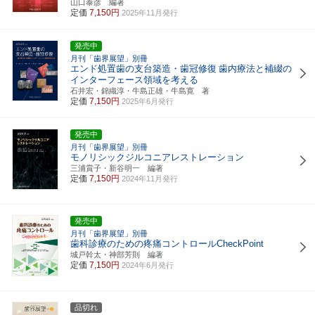
山口泰彦 編著
定価
7,150円
2025年11月発行
発売中
月刊「歯界展望」別冊
エンド処置歯の支台築造・歯冠修復
歯内療法と補綴の
インターフェース領域を考える
石井宏・錦織淳・牛島正雄・牛島寛 著
定価
7,150円
2025年6月発行
発売中
月刊「歯界展望」別冊
モノリシックジルコニアレストレーション
三浦賞子・新谷明一 編著
定価
7,150円
2024年11月発行
発売中
月刊「歯界展望」別冊
歯科診療のための疼痛コントロールCheckPoint
城戸幹太・神部芳則 編著
定価
7,150円
2024年6月発行
品切れ