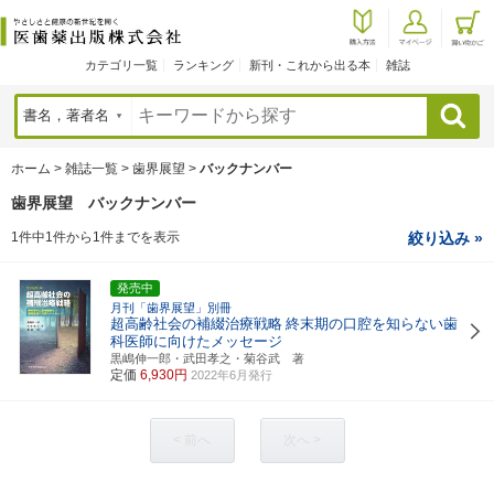
カテゴリ一覧
ランキング
新刊・これから出る本
雑誌
検索
ホーム
>
雑誌一覧
>
歯界展望
>
バックナンバー
歯界展望 バックナンバー
1件中1件から1件までを表示
絞り込み »
発売中
月刊「歯界展望」別冊
超高齢社会の補綴治療戦略
終末期の口腔を知らない歯
科医師に向けたメッセージ
黒嶋伸一郎・武田孝之・菊谷武 著
定価
6,930円
2022年6月発行
< 前へ
次へ >