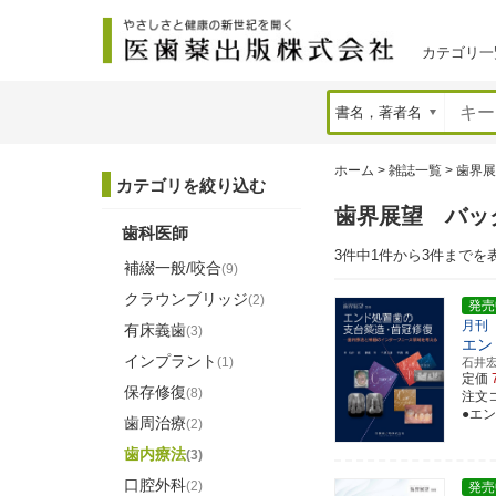
カテゴリ一
ホーム
>
雑誌一覧
>
歯界展
カテゴリを絞り込む
歯界展望 バッ
歯科医師
3件中1件から3件までを
補綴一般/咬合
(9)
クラウンブリッジ
(2)
発売
月刊
有床義歯
(3)
エン
インプラント
(1)
石井
定価
保存修復
(8)
注文コ
●エ
歯周治療
(2)
歯内療法
(3)
口腔外科
(2)
発売