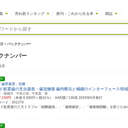
覧
売れ筋ランキング
新刊・これから出る本
雑誌
望
>
バックナンバー
クナンバー
表示
中
「歯界展望」別冊
ド処置歯の支台築造・歯冠修復
歯内療法と補綴のインターフェース領域
宏・錦織淳・牛島正雄・牛島寛 著
7,150円
（本体 6,500円＋税10％） A4判変 ⁄ 136頁
2025年6月発行
ード：351270
ンド処置後の三大トラブル「細菌漏洩」，「歯根破折」，「修復物脱離」を防ぐための最新
中