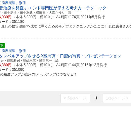
「歯界展望」別冊
管治療を見直す
エンド専門医が伝える考え方・テクニック
宏・田中浩祐・田中利典・横田要・大森さゆり 著
6,930円
（本体 6,300円＋税10％） A4判変 ⁄ 176頁
2021年5月発行
ード：351180
やり直しの根管治療”を成功に導くための考え方とテクニックがここに！ 真に患者さんの利益
中
「歯界展望」別冊
をレベルアップさせる
X線写真・口腔内写真・プレゼンテーション
建夫・藤関雅嗣・野嶋昌彦・鷹岡竜一 編
6,380円
（本体 5,800円＋税10％） A4判変 ⁄ 144頁
2016年12月発行
ード：351090
本の精度アップが臨床のレベルアップにつながる！
< 前のページ
1
次のページ >