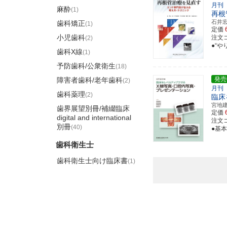
月刊
麻酔
(1)
再根
石井
歯科矯正
(1)
定価
小児歯科
注文コ
(2)
●“
歯科X線
(1)
予防歯科/公衆衛生
(18)
発売
障害者歯科/老年歯科
(2)
月刊
歯科薬理
(2)
臨床
宮地
歯界展望別冊/補綴臨床
定価
digital and international
注文コ
別冊
(40)
●基
歯科衛生士
歯科衛生士向け臨床書
(1)