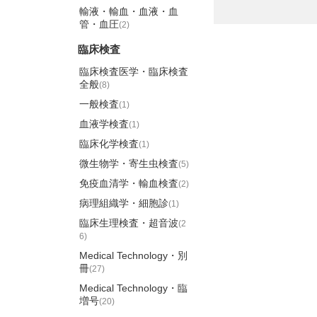
輸液・輸血・血液・血
管・血圧
(2)
臨床検査
臨床検査医学・臨床検査
全般
(8)
一般検査
(1)
血液学検査
(1)
臨床化学検査
(1)
微生物学・寄生虫検査
(5)
免疫血清学・輸血検査
(2)
病理組織学・細胞診
(1)
臨床生理検査・超音波
(2
6)
Medical Technology・別
冊
(27)
Medical Technology・臨
増号
(20)