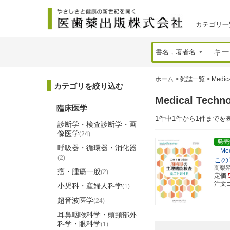
カテゴリ一
ホーム
>
雑誌一覧
>
Medic
カテゴリを絞り込む
Medical Te
臨床医学
1件中1件から1件までを
診断学・検査診断学・画
像医学
(24)
発売
呼吸器・循環器・消化器
「Me
(2)
この
髙梨
癌・腫瘍一般
(2)
定価
注文コ
小児科・産婦人科学
(1)
超音波医学
(24)
耳鼻咽喉科学・頭頸部外
科学・眼科学
(1)