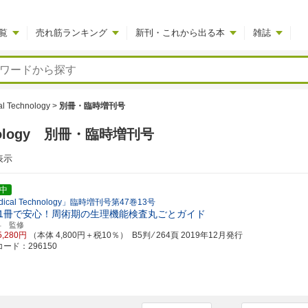
覧
売れ筋ランキング
新刊・これから出る本
雑誌
al Technology
>
別冊・臨時増刊号
chnology 別冊・臨時増刊号
表示
中
dical Technology」臨時増刊号第47巻13号
1冊で安心！周術期の生理機能検査丸ごとガイド
昇 監修
5,280円
（本体 4,800円＋税10％） B5判 ⁄ 264頁
2019年12月発行
ード：296150