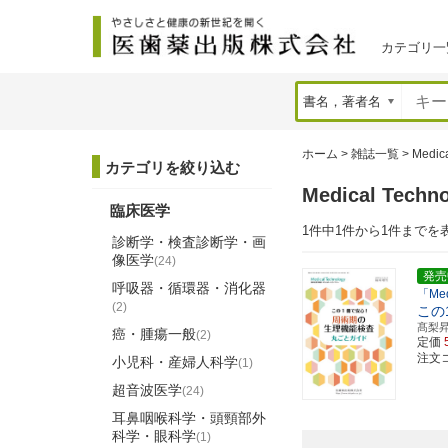
カテゴリ一
ホーム
>
雑誌一覧
>
Medic
カテゴリを絞り込む
Medical Te
臨床医学
1件中1件から1件までを
診断学・検査診断学・画
像医学
(24)
発売
呼吸器・循環器・消化器
「Me
(2)
この
髙梨
癌・腫瘍一般
(2)
定価
注文コ
小児科・産婦人科学
(1)
超音波医学
(24)
耳鼻咽喉科学・頭頸部外
科学・眼科学
(1)