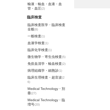
輸液・輸血・血液・血
管・血圧
(2)
臨床検査
臨床検査医学・臨床検査
全般
(8)
一般検査
(1)
血液学検査
(1)
臨床化学検査
(1)
微生物学・寄生虫検査
(5)
免疫血清学・輸血検査
(2)
病理組織学・細胞診
(1)
臨床生理検査・超音波
(2
6)
Medical Technology・別
冊
(27)
Medical Technology・臨
増号
(20)