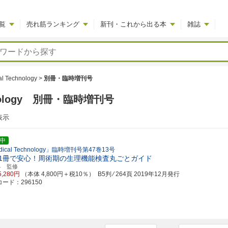
覧
売れ筋ランキング
新刊・これから出る本
雑誌
al Technology
>
別冊・臨時増刊号
chnology 別冊・臨時増刊号
表示
中
dical Technology」臨時増刊号第47巻13号
1冊で安心！周術期の生理機能検査丸ごとガイド
昇 監修
5,280円
（本体 4,800円＋税10％） B5判 ⁄ 264頁
2019年12月発行
ード：296150