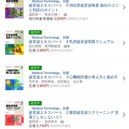
「Medical Technology」別冊
超音波エキスパート 5
消化管超音波検査
描出のコツ
と判読のポイント
遠田栄一・長谷川雄一 編
発行時参考価格
3,600円
2006年5月発行
発売中
「Medical Technology」別冊
超音波エキスパート 4
乳房超音波実践マニュアル
佐久間浩・尾羽根範員 編著
定価
3,960円
2005年10月発行
発売中
「Medical Technology」別冊
超音波エキスパート 3
心機能評価の考え方と進め方
竹中克・村田和也・住田善之 ほか著
定価
3,960円
2005年4月発行
発売中
「Medical Technology」別冊
超音波エキスパート 2
腹部超音波スクリーニング
見
落としをしないコツ
遠田栄一・谷内亮水 編
定価
3,740円
2004年6月発行