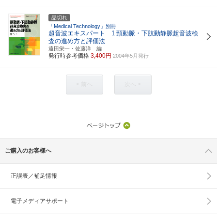
品切れ
「Medical Technology」別冊
超音波エキスパート 1
頸動脈・下肢動静脈超音波検
査の進め方と評価法
遠田栄一・佐藤洋 編
発行時参考価格
3,400円
2004年5月発行
< 前へ
次へ >
ご購入のお客様へ
正誤表／補足情報
電子メディアサポート