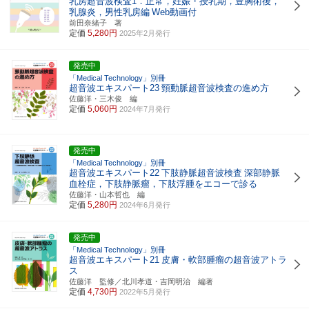
乳房超音波検査1．正常，妊娠・授乳期，豊胸術後，
乳腺炎，男性乳房編
Web動画付
前田奈緒子 著
定価
5,280円
2025年2月発行
発売中
「Medical Technology」別冊
超音波エキスパート23
頸動脈超音波検査の進め方
佐藤洋・三木俊 編
定価
5,060円
2024年7月発行
発売中
「Medical Technology」別冊
超音波エキスパート22
下肢静脈超音波検査
深部静脈
血栓症，下肢静脈瘤，下肢浮腫をエコーで診る
佐藤洋・山本哲也 編
定価
5,280円
2024年6月発行
発売中
「Medical Technology」別冊
超音波エキスパート21
皮膚・軟部腫瘤の超音波アトラ
ス
佐藤洋 監修／北川孝道・吉岡明治 編著
定価
4,730円
2022年5月発行