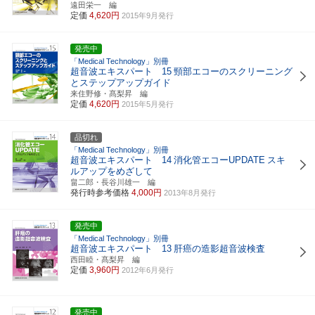
遠田栄一 編
定価
4,620円
2015年9月発行
発売中
「Medical Technology」別冊
超音波エキスパート 15
頸部エコーのスクリーニング
とステップアップガイド
来住野修・髙梨昇 編
定価
4,620円
2015年5月発行
品切れ
「Medical Technology」別冊
超音波エキスパート 14
消化管エコーUPDATE
スキ
ルアップをめざして
畠二郎・長谷川雄一 編
発行時参考価格
4,000円
2013年8月発行
発売中
「Medical Technology」別冊
超音波エキスパート 13
肝癌の造影超音波検査
西田睦・髙梨昇 編
定価
3,960円
2012年6月発行
発売中