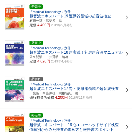
発売中
「Medical Technology」別冊
超音波エキスパート19
運動器領域の超音波検査
石崎一穂・髙梨昇 編
定価
4,400円
2019年5月発行
発売中
「Medical Technology」別冊
超音波エキスパート18
超実践！乳房超音波マニュアル
佐久間浩・白井秀明 編著
定価
4,620円
2019年4月発行
品切れ
「Medical Technology」別冊
超音波エキスパート17
腎・泌尿器領域の超音波検査
千葉裕・齊藤弥穂・関根智紀 編
発行時参考価格
4,200円
2016年11月発行
発売中
「Medical Technology」別冊
超音波エキスパート 16
心エコーベッドサイド検査
依頼別からみた検査の進め方と報告書のポイント