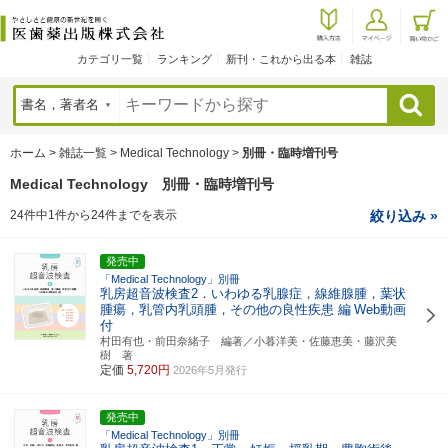
カテゴリ一覧
ランキング
新刊・これから出る本
雑誌
検索
ホーム
>
雑誌一覧
>
Medical Technology
>
別冊・臨時増刊号
Medical Technology 別冊・臨時増刊号
24件中1件から24件までを表示
絞り込み »
発売中
「Medical Technology」別冊
乳房超音波検査2．いわゆる乳腺症，線維腺腫，葉状
腫瘍，乳管内乳頭腫，その他の良性疾患 編
Web動画
付
村田有也・前田奈緒子 編著／小暮洋美・佐藤恵美・藤沢美
樹 著
定価
5,720円
2026年5月発行
発売中
「Medical Technology」別冊