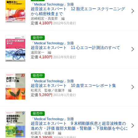
「Medical Technology」別冊
超音波エキスパート 12
胎児エコー
スクリーニング
から精密検査まで
岩崎昭宏・髙梨昇 編
定価
4,180円
2012年5月発行
発売中
「Medical Technology」別冊
超音波エキスパート 11
心エコー計測法のすべて
遠田栄一 編
定価
4,180円
2011年9月発行
発売中
「Medical Technology」別冊
超音波エキスパート 10
血管エコーレポート集
松尾汎 監修／佐藤洋 編
定価
5,280円
2011年1月発行
発売中
「Medical Technology」別冊
超音波エキスパート 9
末梢動脈疾患と超音波検査の
進め方・評価
腹部大動脈・腎動脈・下肢動脈を中心に
松尾汎・佐藤洋 編
定価
5,390円
2009年1月発行