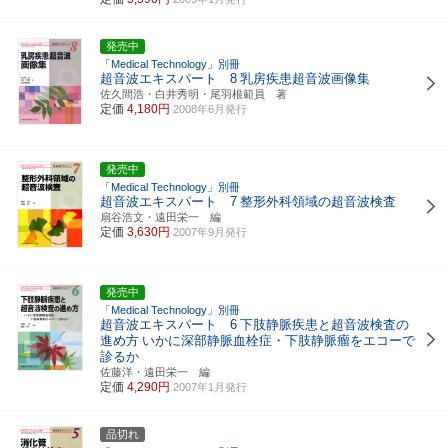
発売中
「Medical Technology」別冊
超音波エキスパート 8
乳房疾患超音波画像集
佐久間浩・白井秀明・尾羽根範員 著
定価
4,180円
2008年6月発行
発売中
「Medical Technology」別冊
超音波エキスパート 7
整形外科領域の超音波検査
扇谷浩文・遠田栄一 編
定価
3,630円
2007年9月発行
発売中
「Medical Technology」別冊
超音波エキスパート 6
下肢静脈疾患と超音波検査の
進め方
いかに深部静脈血栓症・下肢静脈瘤をエコーで
診るか
佐藤洋・遠田栄一 編
定価
4,290円
2007年1月発行
品切れ