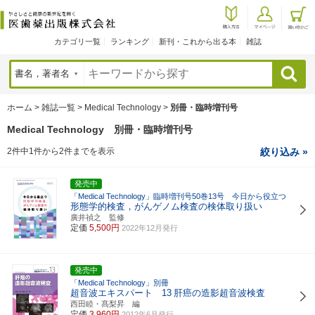
カテゴリ一覧
ランキング
新刊・これから出る本
雑誌
検索
ホーム
>
雑誌一覧
>
Medical Technology
>
別冊・臨時増刊号
Medical Technology 別冊・臨時増刊号
2件中1件から2件までを表示
絞り込み »
発売中
「Medical Technology」臨時増刊号50巻13号 今日から役立つ
形態学的検査，がんゲノム検査の検体取り扱い
廣井禎之 監修
定価
5,500円
2022年12月発行
発売中
「Medical Technology」別冊
超音波エキスパート 13
肝癌の造影超音波検査
西田睦・髙梨昇 編
定価
3,960円
2012年6月発行