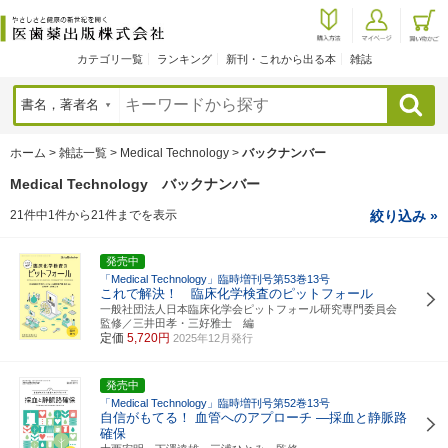
カテゴリ一覧
ランキング
新刊・これから出る本
雑誌
検索
ホーム
>
雑誌一覧
>
Medical Technology
>
バックナンバー
Medical Technology バックナンバー
21件中1件から21件までを表示
絞り込み »
発売中
「Medical Technology」臨時増刊号第53巻13号
これで解決！ 臨床化学検査のピットフォール
一般社団法人日本臨床化学会ピットフォール研究専門委員会
監修／三井田孝・三好雅士 編
定価
5,720円
2025年12月発行
発売中
「Medical Technology」臨時増刊号第52巻13号
自信がもてる！ 血管へのアプローチ ―採血と静脈路
確保