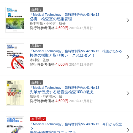
品切れ
「Medical Technology」臨時増刊号Vol.43 No.13
必携 検査室の感染管理
松本哲哉・小松方 監修
発行時参考価格
4,600円
2015年12月発行
品切れ
「Medical Technology」臨時増刊号Vol.42 No.13 根拠がわかる
検体の採取と取り扱い これはダメ！
木村聡 監修
発行時参考価格
4,600円
2014年12月発行
品切れ
「Medical Technology」臨時増刊号Vol.41 No.13
先輩が伝授する超音波検査100の教え
髙梨昇・谷内亮水 編
発行時参考価格
4,600円
2013年12月発行
在庫僅少
「Medical Technology」臨時増刊号Vol.40 No.13 今日から役立
つ
遺伝子検査実践マニュアル