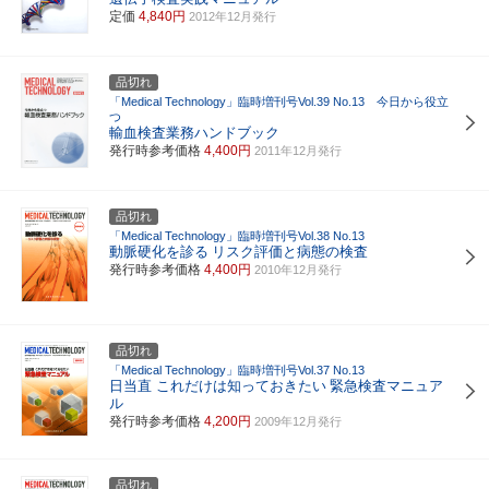
定価
4,840円
2012年12月発行
品切れ
「Medical Technology」臨時増刊号Vol.39 No.13 今日から役立
つ
輸血検査業務ハンドブック
発行時参考価格
4,400円
2011年12月発行
品切れ
「Medical Technology」臨時増刊号Vol.38 No.13
動脈硬化を診る
リスク評価と病態の検査
発行時参考価格
4,400円
2010年12月発行
品切れ
「Medical Technology」臨時増刊号Vol.37 No.13
日当直 これだけは知っておきたい
緊急検査マニュア
ル
発行時参考価格
4,200円
2009年12月発行
品切れ