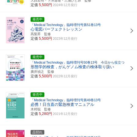
大西宏明・下澤達雄・三浦ひとみ 監修
定価
5,500円
2024年12月発行
発売中
「Medical Technology」臨時増刊号第51巻13号
心電図パーフェクトレッスン
髙梨昇 監修
定価
5,500円
2023年12月発行
発売中
「Medical Technology」臨時増刊号50巻13号 今日から役立つ
形態学的検査，がんゲノム検査の検体取り扱い
廣井禎之 監修
定価
5,500円
2022年12月発行
発売中
「Medical Technology」臨時増刊号第49巻13号
必携！日当直の緊急検査マニュアル
木村聡 監修
定価
5,280円
2021年12月発行
品切れ