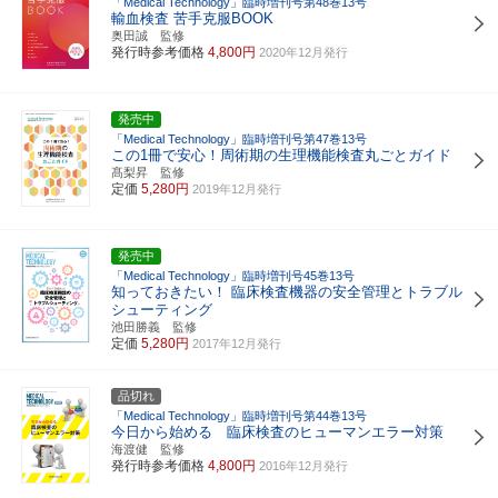
「Medical Technology」臨時増刊号第48巻13号
輸血検査 苦手克服BOOK
奥田誠 監修
発行時参考価格
4,800円
2020年12月発行
発売中
「Medical Technology」臨時増刊号第47巻13号
この1冊で安心！周術期の生理機能検査丸ごとガイド
髙梨昇 監修
定価
5,280円
2019年12月発行
発売中
「Medical Technology」臨時増刊号45巻13号
知っておきたい！ 臨床検査機器の安全管理とトラブル
シューティング
池田勝義 監修
定価
5,280円
2017年12月発行
品切れ
「Medical Technology」臨時増刊号第44巻13号
今日から始める 臨床検査のヒューマンエラー対策
海渡健 監修
発行時参考価格
4,800円
2016年12月発行