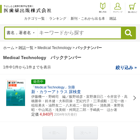
カテゴリ一覧
ランキング
新刊・これから出る本
雑誌
検索
ホーム
>
雑誌一覧
>
Medical Technology
>
バックナンバー
Medical Technology バックナンバー
1件中1件から1件までを表示
絞り込み »
発売中
「Medical Technology」別冊
新・カラーアトラス
尿検査
伊藤機一・野崎司 編／飯野靖彦・富野康日己・今井宣子・高
橋勝幸・鈴木健・大和田操・芝紀代子・三澤成毅・三宅一徳・
稲垣勇夫・油野友二・八木靖二・宿谷賢一・清島満・東野良
昭・中山篤志・滝美樹・舛岡正二郎・手嶋眞一 ほか著
定価
4,840円
2004年9月発行
< 前へ
次へ >