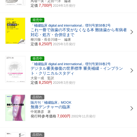
馬場一美・疋田一洋 編著
定価
7,700円
2024年3月発行
発売中
「補綴臨床 digital and international」増刊号第58巻2号
これ一冊で抜歯の不安がなくなる本
難抜歯から有病者
対応・処方・合併症まで
柳川徹・長谷川雄一 編著
定価
8,250円
2025年3月発行
発売中
「補綴臨床 digital and international」増刊号第59巻2号
デジタル審美修復の世界標準
審美補綴・インプラン
ト・クリニカルスタディ
大畠一成 監訳
定価
8,250円
2026年3月発行
品切れ
隔月刊「補綴臨床」MOOK
無痛デンチャーの臨床
中尾勝彦 著
発行時参考価格
7,000円
2002年11月発行
品切れ