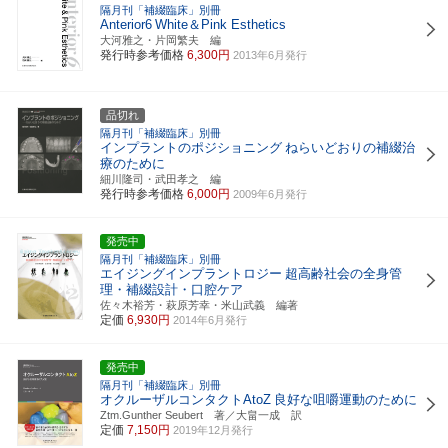
隔月刊「補綴臨床」別冊
Anterior6
White＆Pink Esthetics
大河雅之・片岡繁夫 編
発行時参考価格
6,300円
2013年6月発行
品切れ
隔月刊「補綴臨床」別冊
インプラントのポジショニング
ねらいどおりの補綴治
療のために
細川隆司・武田孝之 編
発行時参考価格
6,000円
2009年6月発行
発売中
隔月刊「補綴臨床」別冊
エイジングインプラントロジー
超高齢社会の全身管
理・補綴設計・口腔ケア
佐々木裕芳・萩原芳幸・米山武義 編著
定価
6,930円
2014年6月発行
発売中
隔月刊「補綴臨床」別冊
オクルーザルコンタクトAtoZ
良好な咀嚼運動のために
Ztm.Gunther Seubert 著／大畠一成 訳
定価
7,150円
2019年12月発行