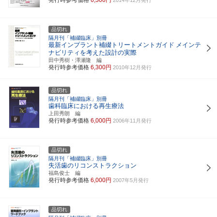
品切れ
隔月刊「補綴臨床」別冊
最新インプラント補綴トリートメントガイド
メインテ
ナビリティを考えた設計の実際
田中秀樹・澤瀬隆 編
発行時参考価格
6,300円
2010年12月発行
品切れ
隔月刊「補綴臨床」別冊
歯科臨床における再生療法
上田秀朗 編
発行時参考価格
6,000円
2006年11月発行
品切れ
隔月刊「補綴臨床」別冊
失活歯のリコンストラクション
福島俊士 編
発行時参考価格
6,000円
2007年5月発行
品切れ