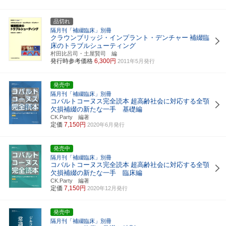
品切れ
隔月刊「補綴臨床」別冊
クラウンブリッジ・インプラント・デンチャー
補綴臨
床のトラブルシューティング
村田比呂司・土屋賢司 編
発行時参考価格
6,300円
2011年5月発行
発売中
隔月刊「補綴臨床」別冊
コバルトコーヌス完全読本
超高齢社会に対応する全顎
欠損補綴の新たな一手 基礎編
CK.Party 編著
定価
7,150円
2020年6月発行
発売中
隔月刊「補綴臨床」別冊
コバルトコーヌス完全読本
超高齢社会に対応する全顎
欠損補綴の新たな一手 臨床編
CK.Party 編著
定価
7,150円
2020年12月発行
発売中
隔月刊「補綴臨床」別冊