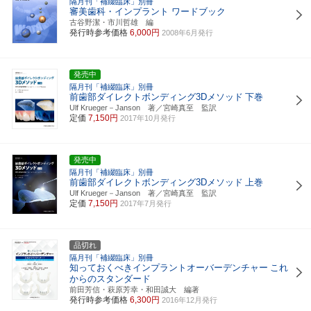
隔月刊「補綴臨床」別冊
審美歯科・インプラント ワードブック
古谷野潔・市川哲雄 編
発行時参考価格
6,000円
2008年6月発行
発売中
隔月刊「補綴臨床」別冊
前歯部ダイレクトボンディング3Dメソッド
下巻
Ulf Krueger－Janson 著／宮崎真至 監訳
定価
7,150円
2017年10月発行
発売中
隔月刊「補綴臨床」別冊
前歯部ダイレクトボンディング3Dメソッド
上巻
Ulf Krueger－Janson 著／宮崎真至 監訳
定価
7,150円
2017年7月発行
品切れ
隔月刊「補綴臨床」別冊
知っておくべきインプラントオーバーデンチャー
これ
からのスタンダード
前田芳信・萩原芳幸・和田誠大 編著
発行時参考価格
6,300円
2016年12月発行