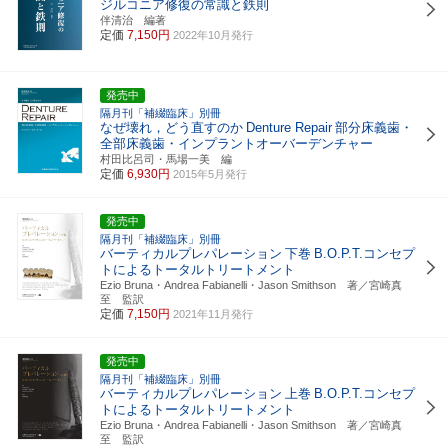
ジルコニア修復の常識と鉄則
伴清治 編著
定価
7,150円
2022年10月発行
発売中
隔月刊「補綴臨床」別冊
なぜ壊れ，どう直すのか
Denture Repair
部分床義歯・
全部床義歯・インプラントオーバーデンチャー
村田比呂司・馬場一美 編
定価
6,930円
2015年5月発行
発売中
隔月刊「補綴臨床」別冊
バーティカルプレパレーション
下巻
B.O.P.T.コンセプ
トによるトータルトリートメント
Ezio Bruna・Andrea Fabianelli・Jason Smithson 著／宮崎真
至 監訳
定価
7,150円
2021年11月発行
発売中
隔月刊「補綴臨床」別冊
バーティカルプレパレーション
上巻
B.O.P.T.コンセプ
トによるトータルトリートメント
Ezio Bruna・Andrea Fabianelli・Jason Smithson 著／宮崎真
至 監訳