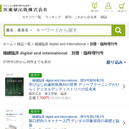
カテゴリ一覧
ランキング
新刊・これから出る本
雑誌
検索
ホーム
>
雑誌一覧
>
補綴臨床 digital and international
>
別冊・臨時増刊号
補綴臨床 digital and international 別冊・臨時増刊号
37件中1件から30件までを表示
絞り込み »
発売中
「補綴臨床 digital and international」増刊号第56巻2号
学びはじめ歯科医療AIの世界
ディープラーニングがひ
らくデジタルデンティストリーの近未来
藤田広志・勝又明敏 編著
定価
7,700円
2023年3月発行
発売中
「補綴臨床 digital and international」増刊号第57巻2号
新口腔内スキャナー入門
デジタル印象採得の基礎と臨
床