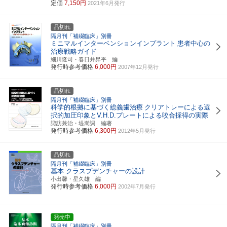
定価
7,150円
2021年6月発行
品切れ
隔月刊「補綴臨床」別冊
ミニマルインターベンションインプラント
患者中心の
治療戦略ガイド
細川隆司・春日井昇平 編
発行時参考価格
6,000円
2007年12月発行
品切れ
隔月刊「補綴臨床」別冊
科学的根拠に基づく総義歯治療
クリアトレーによる選
択的加圧印象とV.H.D.プレートによる咬合採得の実際
諏訪兼治・堤嵩詞 編著
発行時参考価格
6,300円
2012年5月発行
品切れ
隔月刊「補綴臨床」別冊
基本 クラスプデンチャーの設計
小出馨・星久雄 編
発行時参考価格
6,000円
2002年7月発行
発売中
隔月刊「補綴臨床」別冊