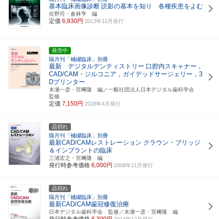
基本臨床画像診断
読影の基本を知り 各種疾患をよむ
佐野司・倉林亨 編
定価
6,930円
2013年12月発行
発売中
隔月刊「補綴臨床」別冊
最新 デジタルデンティストリー
口腔内スキャナー，
CAD/CAM・ジルコニア，ガイデッドサージェリー，3
Dプリンター
末瀬一彦・宮﨑隆 編／一般社団法人日本デジタル歯科学会
監修
定価
7,150円
2018年4月発行
品切れ
隔月刊「補綴臨床」別冊
最新CAD/CAMレストレーション
クラウン・ブリッジ
＆インプラントの臨床
三浦宏之・宮﨑隆 編
発行時参考価格
6,000円
2008年11月発行
品切れ
隔月刊「補綴臨床」別冊
最新CAD/CAM歯冠修復治療
日本デジタル歯科学会 監修／末瀬一彦・宮﨑隆 編
発行時参考価格
6,300円
2014年12月発行