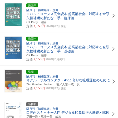
発売中
隔月刊「補綴臨床」別冊
コバルトコーヌス完全読本
超高齢社会に対応する全顎
欠損補綴の新たな一手 臨床編
CK.Party 編著
定価
7,150円
2020年12月発行
発売中
隔月刊「補綴臨床」別冊
コバルトコーヌス完全読本
超高齢社会に対応する全顎
欠損補綴の新たな一手 基礎編
CK.Party 編著
定価
7,150円
2020年6月発行
発売中
隔月刊「補綴臨床」別冊
オクルーザルコンタクトAtoZ
良好な咀嚼運動のために
Ztm.Gunther Seubert 著／大畠一成 訳
定価
7,150円
2019年12月発行
品切れ
隔月刊「補綴臨床」別冊
口腔内スキャナー入門
デジタル印象採得の基礎と臨床
疋田一洋・馬場一美 編著