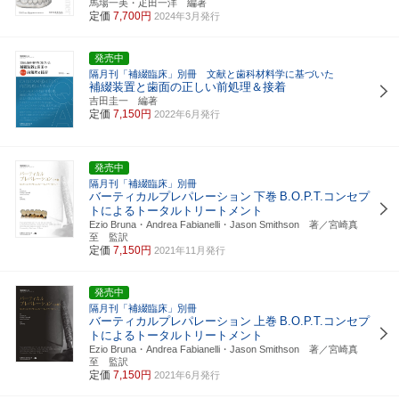
馬場一美・疋田一洋 編著
定価
7,700円
2024年3月発行
発売中
隔月刊「補綴臨床」別冊 文献と歯科材料学に基づいた
補綴装置と歯面の正しい前処理＆接着
吉田圭一 編著
定価
7,150円
2022年6月発行
発売中
隔月刊「補綴臨床」別冊
バーティカルプレパレーション
下巻
B.O.P.T.コンセプ
トによるトータルトリートメント
Ezio Bruna・Andrea Fabianelli・Jason Smithson 著／宮崎真
至 監訳
定価
7,150円
2021年11月発行
発売中
隔月刊「補綴臨床」別冊
バーティカルプレパレーション
上巻
B.O.P.T.コンセプ
トによるトータルトリートメント
Ezio Bruna・Andrea Fabianelli・Jason Smithson 著／宮崎真
至 監訳
定価
7,150円
2021年6月発行