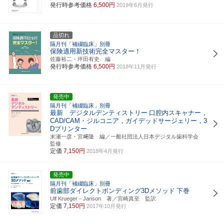
発行時参考価格
6,500円
2019年6月発行
品切れ
隔月刊「補綴臨床」別冊
保険適用新技術完全マスター！
佐藤裕二・坪田有史 編
発行時参考価格
6,500円
2018年11月発行
発売中
隔月刊「補綴臨床」別冊
最新 デジタルデンティストリー
口腔内スキャナー，
CAD/CAM・ジルコニア，ガイデッドサージェリー，3
Dプリンター
末瀬一彦・宮﨑隆 編／一般社団法人日本デジタル歯科学会
監修
定価
7,150円
2018年4月発行
発売中
隔月刊「補綴臨床」別冊
前歯部ダイレクトボンディング3Dメソッド
下巻
Ulf Krueger－Janson 著／宮崎真至 監訳
定価
7,150円
2017年10月発行