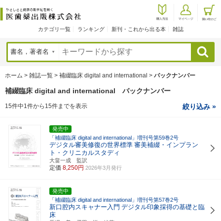
カテゴリ一覧
ランキング
新刊・これから出る本
雑誌
検索
ホーム
>
雑誌一覧
>
補綴臨床 digital and international
>
バックナンバー
補綴臨床 digital and international バックナンバー
15件中1件から15件までを表示
絞り込み »
発売中
「補綴臨床 digital and international」増刊号第59巻2号
デジタル審美修復の世界標準
審美補綴・インプラン
ト・クリニカルスタディ
大畠一成 監訳
定価
8,250円
2026年3月発行
発売中
「補綴臨床 digital and international」増刊号第57巻2号
新口腔内スキャナー入門
デジタル印象採得の基礎と臨
床