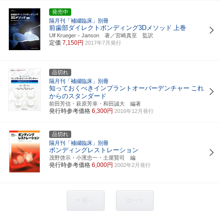
発売中
隔月刊「補綴臨床」別冊
前歯部ダイレクトボンディング3Dメソッド
上巻
Ulf Krueger－Janson 著／宮崎真至 監訳
定価
7,150円
2017年7月発行
品切れ
隔月刊「補綴臨床」別冊
知っておくべきインプラントオーバーデンチャー
これ
からのスタンダード
前田芳信・萩原芳幸・和田誠大 編著
発行時参考価格
6,300円
2016年12月発行
品切れ
隔月刊「補綴臨床」別冊
ボンディングレストレーション
茂野啓示・小濱忠一・土屋賢司 編
発行時参考価格
6,000円
2002年2月発行
< 前へ
次へ >