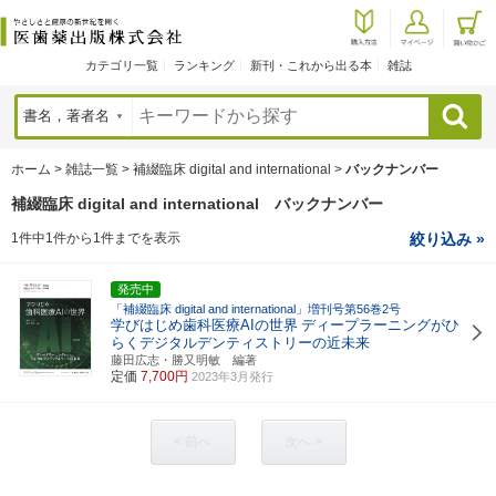
カテゴリ一覧
ランキング
新刊・これから出る本
雑誌
検索
ホーム
>
雑誌一覧
>
補綴臨床 digital and international
>
バックナンバー
補綴臨床 digital and international バックナンバー
1件中1件から1件までを表示
絞り込み »
発売中
「補綴臨床 digital and international」増刊号第56巻2号
学びはじめ歯科医療AIの世界
ディープラーニングがひ
らくデジタルデンティストリーの近未来
藤田広志・勝又明敏 編著
定価
7,700円
2023年3月発行
< 前へ
次へ >