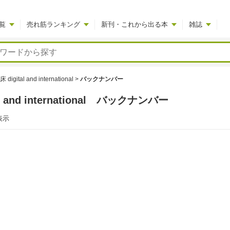
覧
売れ筋ランキング
新刊・これから出る本
雑誌
igital and international
>
バックナンバー
l and international バックナンバー
表示