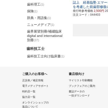
誌上 経基臨塾
エマー
歯科理工
(1)
を考慮した前歯部修復
保険
発行時参考価格
2,500円
2
(1)
注文コード：044403
辞典・用語集
(1)
ニューメディア
(1)
歯界展望別冊/補綴臨床
digital and international
別冊
(37)
歯科技工士
歯科技工士向け臨床書
(1)
ご購入のお客様へ
書店様向け
正誤表／補足情報
マイリスト印刷機能
電子メディアサポート
ブックフェアのご案内
特約店一覧
書誌データの
一括ダウンロード
協力店一覧
オンラインショップの
返品について