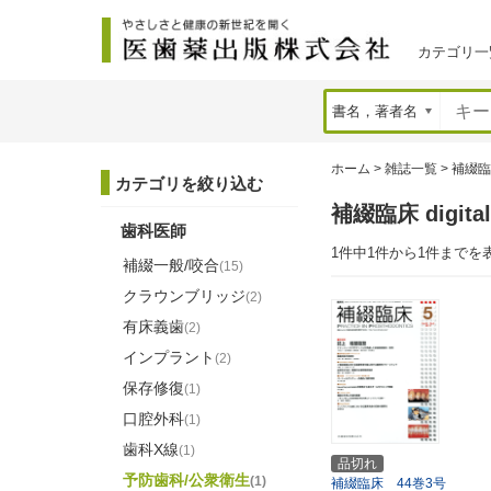
カテゴリ一
ホーム
>
雑誌一覧
>
補綴臨床 d
カテゴリを絞り込む
補綴臨床 digita
歯科医師
1件中1件から1件までを
補綴一般/咬合
(15)
クラウンブリッジ
(2)
有床義歯
(2)
インプラント
(2)
保存修復
(1)
口腔外科
(1)
歯科X線
(1)
品切れ
予防歯科/公衆衛生
(1)
補綴臨床 44巻3号