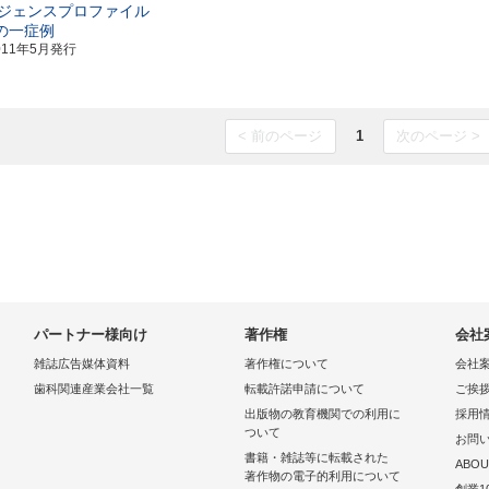
ジェンスプロファイル
の一症例
011年5月発行
< 前のページ
1
次のページ >
パートナー様向け
著作権
会社
雑誌広告媒体資料
著作権について
会社
歯科関連産業会社一覧
転載許諾申請について
ご挨
出版物の教育機関での利用に
採用
ついて
お問
書籍・雑誌等に転載された
ABOU
著作物の電子的利用について