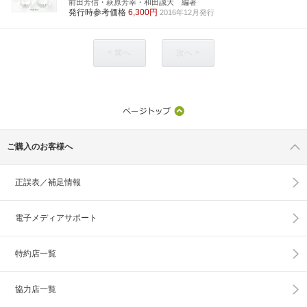
前田芳信・萩原芳幸・和田誠大 編著
発行時参考価格
6,300円
2016年12月発行
< 前へ
次へ >
ご購入のお客様へ
正誤表／補足情報
電子メディアサポート
特約店一覧
協力店一覧