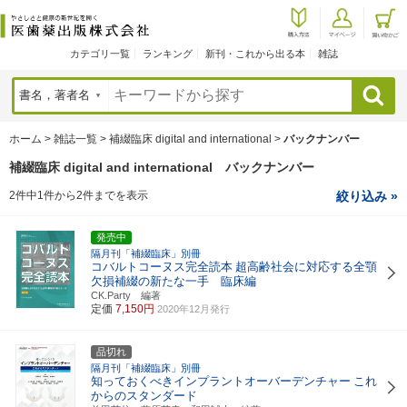
カテゴリ一覧
ランキング
新刊・これから出る本
雑誌
検索
ホーム
>
雑誌一覧
>
補綴臨床 digital and international
>
バックナンバー
補綴臨床 digital and international バックナンバー
2件中1件から2件までを表示
絞り込み »
発売中
隔月刊「補綴臨床」別冊
コバルトコーヌス完全読本
超高齢社会に対応する全顎
欠損補綴の新たな一手 臨床編
CK.Party 編著
定価
7,150円
2020年12月発行
品切れ
隔月刊「補綴臨床」別冊
知っておくべきインプラントオーバーデンチャー
これ
からのスタンダード