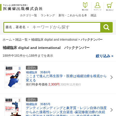
カテゴリ一覧
ランキング
新刊・これから出る本
雑誌
検索
ホーム
>
雑誌一覧
>
補綴臨床 digital and international
>
バックナンバー
補綴臨床 digital and international バックナンバー
188件中181件から188件までを表示
絞り込み »
品切れ
補綴臨床 35巻6号
ここまで進んだ再生医学・医療は補綴治療を根底から
変える
発行時参考価格
2,300円
2002年11月発行
品切れ
補綴臨床 35巻5号
デンティンボンディングと象牙質・レジン自体の強度
からみた接着性レジン支台築造
-歯冠修復治療の永続