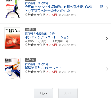
補綴臨床 35巻2号
今可能となった補綴治療に必須の顎機能の診査
－生理
的な下顎位の咬合診査と筋触診
発行時参考価格
2,300円
2002年3月発行
品切れ
隔月刊「補綴臨床」別冊
ボンディングレストレーション
茂野啓示・小濱忠一・土屋賢司 編
発行時参考価格
6,000円
2002年2月発行
品切れ
補綴臨床 35巻1号
補綴治療5つのキーワード
発行時参考価格
2,300円
2002年1月発行
< 前へ
次へ >