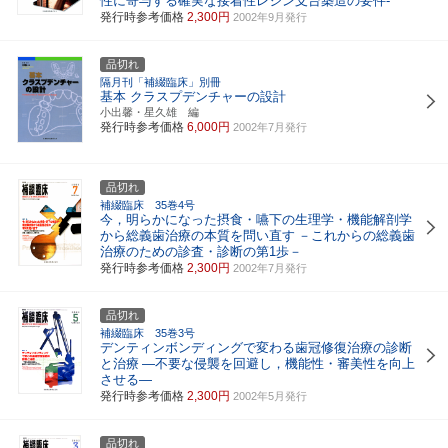
性に寄与する確実な接着性レジン支台築造の要件-
発行時参考価格
2,300円
2002年9月発行
品切れ
隔月刊「補綴臨床」別冊
基本 クラスプデンチャーの設計
小出馨・星久雄 編
発行時参考価格
6,000円
2002年7月発行
品切れ
補綴臨床 35巻4号
今，明らかになった摂食・嚥下の生理学・機能解剖学
から総義歯治療の本質を問い直す
－これからの総義歯
治療のための診査・診断の第1歩－
発行時参考価格
2,300円
2002年7月発行
品切れ
補綴臨床 35巻3号
デンティンボンディングで変わる歯冠修復治療の診断
と治療
―不要な侵襲を回避し，機能性・審美性を向上
させる―
発行時参考価格
2,300円
2002年5月発行
品切れ